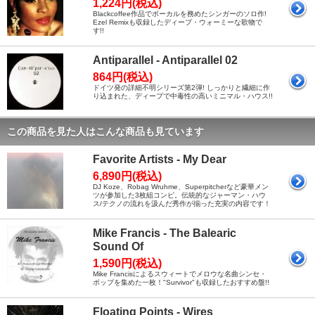
1,224円(税込)
Blackcoffee作品でボーカルを務めたシンガーのソロ作!
Ezel Remixも収録したディープ・ウォーミーな歌物で
す!!
Antiparallel - Antiparallel 02
864円(税込)
ドイツ発の詳細不明シリーズ第2弾! しっかりと繊細に作
り込まれた、ディープで中毒性の高いミニマル・ハウス!!
この商品を見た人はこんな商品も見ています
Favorite Artists - My Dear
6,890円(税込)
DJ Koze、Robag Wruhme、Superpitcherなど豪華メン
ツが参加した3枚組コンピ。伝統的なジャーマン・ハウ
ス/テクノの流れを汲んだ秀作が揃った充実の内容です！
Mike Francis - The Balearic
Sound Of
1,590円(税込)
Mike Francisによるスウィートでメロウな名曲シンセ・
ポップを集めた一枚！"Survivor"も収録したおすすめ盤!!
Floating Points - Wires