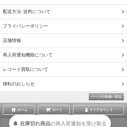
配送方法･送料について
プライバシーポリシー
店舗情報
再入荷通知機能について
レコード買取について
移転のおしらせ
ページの先頭へ戻る
ホーム
カート
マイアカウント
在庫切れ商品
の
再入荷
通知を
受け取る
表示切替 :
スマートフォン
|
PC版