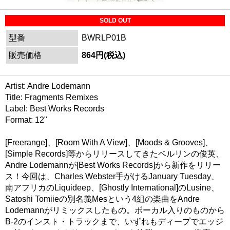
SOLD OUT
型番
BWRLP01B
販売価格
864円(税込)
Artist: Andre Lodemann
Title: Fragments Remixes
Label: Best Works Records
Format: 12"
[Freerange]、[Room With A View]、[Moods & Grooves]、
[Simple Records]等からリリースしてきたベルリンの俊英、
Andre Lodemannが[Best Works Records]から新作をリリー
ス！今回は、Charles Webster手がけるJanuary Tuesday、
南アフリカのLiquideep、[Ghostly International]のLusine、
Satoshi Tomiieの別名義Mesという4組の楽曲をAndre
Lodemannがリミックスしたもの。ボーカル入りのものから
B-2のインスト・トラックまで、いずれもディープでエッジ