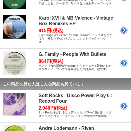
気鋭による、クールでソリッドな大推薦ディープハウス!!
Karol XVII & MB Valence - Vintage
Box Remixes EP
915円(税込)
[Freerange]のPezznerとShur-I-Kanがリミックスを手が
けた、モダンでセンスのいいエレクトリック・ハウ
ス！！
G. Family - People With Bullets
864円(税込)
南アフリカの新鋭が[Foliage]からデビュー！洗練された
高水準ディープハウスを展開した大推薦の一枚です!!
この商品を見た人はこんな商品も見ています
Soft Rocks - Disco Power Play 6 :
Record Four
2,046円(税込)
Soft Rocks手がけるリエディット/リワーク第4弾！オブ
スキュアなコズミック/バレアリック路線の大推薦盤！！
Andre Lodemann - Riven