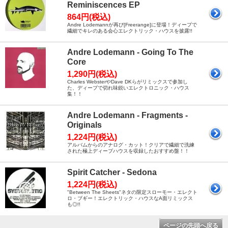
Reminiscences EP
864円(税込)
Andre Lodemannが再び[Freerange]に登場！ディープで
繊細でキレのある会心エレクトリック・ハウスを披露!!
Andre Lodemann - Going To The
Core
1,290円(税込)
Charles WebsterやDave DKらがリミックスで参加し
た、ディープで切れ味鋭いエレクトロニック・ハウス
集！！
Andre Lodemann - Fragments -
Originals
1,224円(税込)
アルバムからのアナログ・カット！クリアで繊細で洗練
された極上ディープハウスを収録したおすすめ盤！！
Spirit Catcher - Sedona
1,224円(税込)
"Between The Sheets"ネタの限定スローモー・エレクト
ロ・ブギー！エレクトリック・ハウスなA面リミックス
も◎!!
ページの先頭へ戻る