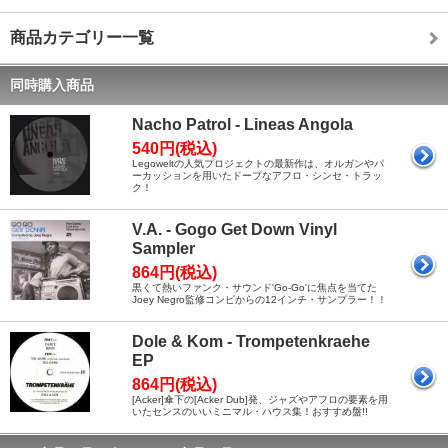
商品カテゴリー一覧
同時購入商品
Nacho Patrol - Lineas Angola
540円(税込)
Legoweltの人気プロジェクトの最新作は、オルガンやパ
ーカッションを用いたドープなアフロ・シンセ・トラッ
ク！
V.A. - Gogo Get Down Vinyl
Sampler
864円(税込)
黒くて熱いファンク・サウンド'Go-Go'に焦点を当てた
Joey Negro監修コンピからの12インチ・サンプラー！！
Dole & Kom - Trompetenkraehe
EP
864円(税込)
[Acker]傘下の[Acker Dub]発、ジャズやアフロの要素を用
いたセンスのいいミニマル・ハウス集！おすすめ盤!!