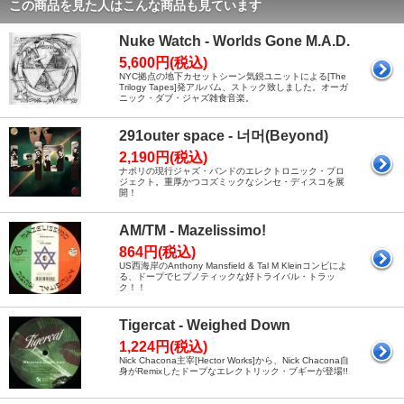
この商品を見た人はこんな商品も見ています
Nuke Watch - Worlds Gone M.A.D.
5,600円(税込)
NYC拠点の地下カセットシーン気鋭ユニットによる[The
Trilogy Tapes]発アルバム、ストック致しました。オーガ
ニック・ダブ・ジャズ雑食音楽。
291outer space - 너머(Beyond)
2,190円(税込)
ナポリの現行ジャズ・バンドのエレクトロニック・プロ
ジェクト。重厚かつコズミックなシンセ・ディスコを展
開！
AM/TM - Mazelissimo!
864円(税込)
US西海岸のAnthony Mansfield & Tal M Kleinコンビによ
る、ドープでヒプノティックな好トライバル・トラッ
ク！！
Tigercat - Weighed Down
1,224円(税込)
Nick Chacona主宰[Hector Works]から、Nick Chacona自
身がRemixしたドープなエレクトリック・ブギーが登場!!