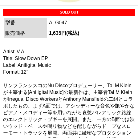
SOLD OUT
型番
ALG047
販売価格
1,635円(税込)
Artist: V.A.
Title: Slow Down EP
Label: Aniligital Music
Format: 12"
サンフランシスコのNu Discoプロデューサー、Tal M Klein
が主宰する[Aniligital Music]の最新作は、主宰者Tal M Klein
がIrregual Disco WorkersとAnthony Mansfieldの二組とコラ
ボしたもの。まずA面では、アシッディーな音色や艶やかな
ピアノ・メロディー等を用いながら哀愁バレアリック路線
のエレクトリック・ブギーを展開。また、一方のB面では渋
いウッド・ベースや鳴り物などを配しながらドープなスロ
ーモー・トラックを展開。両面共に緻密なプロダクション