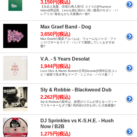
3,150円(税込)
【当店人気盤、待望の再入荷!!】スイスの[Phantom
Island]周辺発、Lexxも絡む味わい深い最高のモダン・バ
レアリカ! 無名ながら大推薦の一枚!!
Max Graef Band - Dog
3,650円(税込)
Max Graefの最新アルバムは、ウォームなジャズ・ファ
ンク/ブギーをライブ・バンドで展開していくおすすめ
盤!!
V.A. - 5 Years Desolat
1,944円(税込)
Loco Dice & Martin Buttrich主宰[Desolat]5周年記念コン
ピ！緻密で高水準なドープ・ミニマル・ハウス集！！
Sly & Robbie - Blackwood Dub
2,262円(税込)
Sly & Robbieの新作は、鉄壁のリズムが冴えるへヴィー
でスモーキーなダブ集! 同内容のCDも付いた大推薦盤!!
DJ Sprinkles vs K-S.H.E. - Hush
Now / B2B
1,275円(税込)