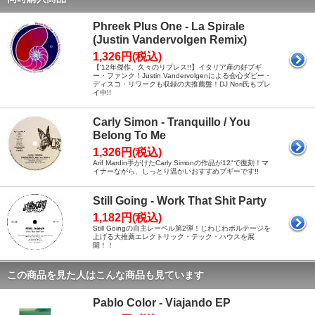
Phreek Plus One - La Spirale
(Justin Vandervolgen Remix)
1,326円(税込)
【'12年傑作、久々のリプレス!!】イタリア産の好ブギ
ー・ファンク！Justin Vandervolgenによる会心ダビー・
ディスコ・リワークも収録の大推薦盤！DJ Nori氏もプレ
イ中!!
Carly Simon - Tranquillo / You
Belong To Me
1,326円(税込)
Arif Mardin手がけたCarly Simonの作品が12"で復刻！マ
イナーながら、しっとり温かいおすすめブギーです!!
Still Going - Work That Shit Party
1,182円(税込)
Still Goingの自主レーベル第2弾！じわじわボルテージを
上げる大推薦エレクトリック・テック・ハウスを展
開！！
この商品を見た人はこんな商品も見ています
Pablo Color - Viajando EP