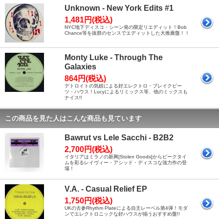
Unknown - New York Edits #1
1,481円(税込)
NYC地下ディスコ・シーン発の限定リエディット！Bob
Chance等を抜群のセンスでエディットした大推薦盤！！
Monty Luke - Through The
Galaxies
864円(税込)
デトロイトの気鋭による好エレクトロ・ブレイクビー
ツ・ハウス！Lucyによるリミックス等、他のミックスも
ナイス!!
この商品を見た人はこんな商品も見ています
Bawrut vs Lele Sacchi - B2B2
2,700円(税込)
イタリアはミラノの新興[Stolen Goods]からピークタイ
ムを彩るレイヴィー・アシッド・ディスコな強力作の登
場！
V.A. - Casual Relief EP
1,750円(税込)
UKの古参Rhythm Plateによる自主レーベル第4弾！モダ
ンでエレクトロニックな好ハウスが揃うおすすめ盤!!