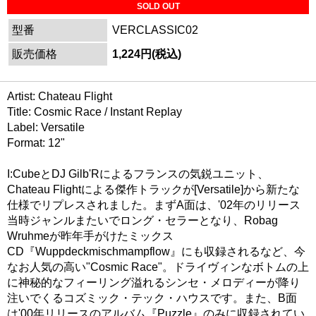
SOLD OUT
型番
VERCLASSIC02
販売価格
1,224円(税込)
Artist: Chateau Flight
Title: Cosmic Race / Instant Replay
Label: Versatile
Format: 12"
I:CubeとDJ Gilb'Rによるフランスの気鋭ユニット、
Chateau Flightによる傑作トラックが[Versatile]から新たな
仕様でリプレスされました。まずA面は、'02年のリリース
当時ジャンルまたいでロング・セラーとなり、Robag
Wruhmeが昨年手がけたミックス
CD『Wuppdeckmischmampflow』にも収録されるなど、今
なお人気の高い"Cosmic Race"。ドライヴィンなボトムの上
に神秘的なフィーリング溢れるシンセ・メロディーが降り
注いでくるコズミック・テック・ハウスです。また、B面
は'00年リリースのアルバム『Puzzle』のみに収録されてい