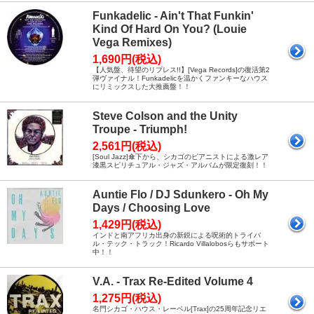
Funkadelic - Ain't That Funkin'
Kind Of Hard On You? (Louie
Vega Remixes)
1,690円(税込)
【人気盤、待望のリプレス!!】[Vega Records]の復活第2
弾ヴァイナル！Funkadelicを温かくファンキーなハウス
にリミックスした大推薦盤！！
Steve Colson and the Unity
Troupe - Triumph!
2,561円(税込)
[Soul Jazz]傘下から、シカゴのピアニストによる激レア
漆黒スピリチュアル・ジャズ・アルバムが限定復刻！！
Auntie Flo / DJ Sdunkero - Oh My
Days / Choosing Love
1,429円(税込)
インドと南アフリカ出身の新鋭による呪術的トライバ
ル・テック・トラック！Ricardo Villalobosらもサポート
中！！
V.A. - Trax Re-Edited Volume 4
1,275円(税込)
名門シカゴ・ハウス・レーベル[Trax]の25周年記念リエ