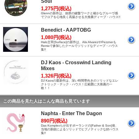
Soul
1,275円(税込)
Glennの新作は、抜群の鍵盤ワークと確かなグルーヴ感
でフロアを心地良く高揚させる大推薦ディープ・ハウス!!
Benedict - AAPTOBG
1,080円(税込)
Halo主宰[Surface]の新作は、Alix AlvarezやPezznerも
Remixで参加したクールでソリッドなディープ・ハウス
集!!
DJ Kaos - Crosswind Landing
Mixes
1,326円(税込)
DJ Kaosの最新作は、深い時間帯向きのソリッドなエレ
クトリック・テック・ハウス！広範囲に大推薦の一
枚！！
この商品を見た人はこんな商品も見ています
Naphta - Enter The Dagon
890円(税込)
Das Komplexらが出すポーランドの[Father & Son]発、
当地の新鋭によるソリッドでヒプノティックな好ハウス
集!!