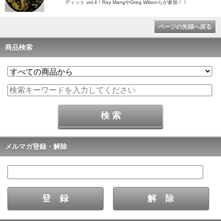
ディット vol.4！Ray MangやGreg Wilsonらが参加！！
ページの先頭へ戻る
商品検索
メルマガ登録・解除