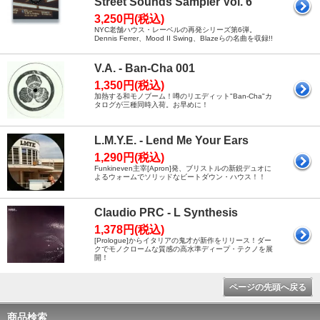
Street Sounds Sampler Vol. 6
3,250円(税込)
NYC老舗ハウス・レーベルの再発シリーズ第6弾。
Dennis Ferrer、Mood II Swing、Blazeらの名曲を収録!!
V.A. - Ban-Cha 001
1,350円(税込)
加熱する和モノブーム！噂のリエディット"Ban-Cha"カ
タログが三種同時入荷。お早めに！
L.M.Y.E. - Lend Me Your Ears
1,290円(税込)
Funkineven主宰[Apron]発、ブリストルの新鋭デュオに
よるウォームでソリッドなビートダウン・ハウス！！
Claudio PRC - L Synthesis
1,378円(税込)
[Prologue]からイタリアの鬼才が新作をリリース！ダー
クでモノクロームな質感の高水準ディープ・テクノを展
開！
ページの先頭へ戻る
商品検索