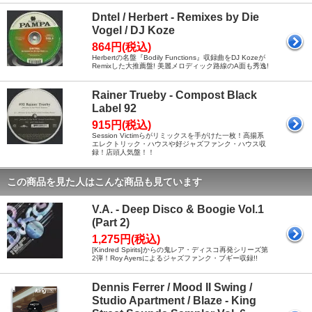
Dntel / Herbert - Remixes by Die
Vogel / DJ Koze
864円(税込)
Herbertの名盤『Bodily Functions』収録曲をDJ Kozeが
Remixした大推薦盤! 美麗メロディック路線のA面も秀逸!
Rainer Trueby - Compost Black
Label 92
915円(税込)
Session Victimらがリミックスを手がけた一枚！高揚系
エレクトリック・ハウスや好ジャズファンク・ハウス収
録！店頭人気盤！！
この商品を見た人はこんな商品も見ています
V.A. - Deep Disco & Boogie Vol.1
(Part 2)
1,275円(税込)
[Kindred Spirits]からの鬼レア・ディスコ再発シリーズ第
2弾！Roy Ayersによるジャズファンク・ブギー収録!!
Dennis Ferrer / Mood II Swing /
Studio Apartment / Blaze - King