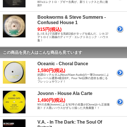
80'sエレクトロ・ブギー古典が、新リミックスと共に復
刻!!
Bookworms & Steve Summers -
Confused House 1
915円(税込)
[L.I.E.S.]で活躍する気鋭2組がタッグを組んだ、シカゴ/
デトロイト路線のディープ・エレクトロニック・ハウス
集！
この商品を見た人はこんな商品も見ています
Oceanic - Choral Dance
1,590円(税込)
好調ロッテルダム[Nous’Klaer Audio]の一軍Oceanicによ
るレーベル通算4枚目EP。Four Tet以降の息吹を感じる
フレッシュサウンド！
Jovonn - House Ala Carte
1,490円(税込)
NYの古株Jovonnによる'92年の名盤が[Clone]から正規復
刻！ドス黒いハウスがずらり揃った大推薦盤！！
V.A. - In The Dark: The Soul Of