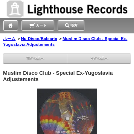
カート
検索
ホーム
＞
Nu Disco/Balearic
＞
Muslim Disco Club - Special Ex-
Yugoslavia Adjustements
前の商品へ
次の商品へ
Muslim Disco Club - Special Ex-Yugoslavia
Adjustements