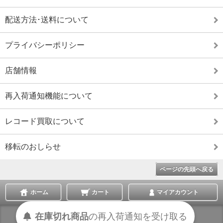
配送方法･送料について
プライバシーポリシー
店舗情報
再入荷通知機能について
レコード買取について
移転のおしらせ
ページの先頭へ戻る
ホーム
カート
マイアカウント
在庫切れ商品
の
再入荷
通知を
受け取る
表示切替 :
スマートフォン
|
PC版