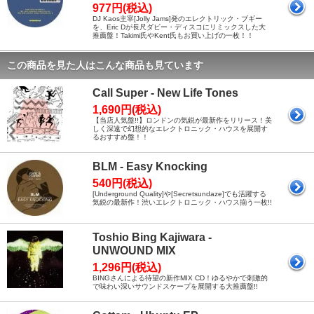
977円(税込)
DJ Kaos主宰[Jolly Jams]発のエレクトリック・ブギー
を、Eric Dが長尺ダビー・ディスコにリミックスした大
推薦盤！Takimi氏やKent氏もお買い上げの一枚！！
この商品を見た人はこんな商品も見ています
Call Super - New Life Tones
1,690円(税込)
【当店人気盤!!】ロンドンの気鋭が最新作をリリース！美
しく深遠で幻想的なエレクトロニック・ハウスを展開す
るおすすめ盤！！
BLM - Easy Knocking
540円(税込)
[Underground Quality]や[Secretsundaze]でも活躍する
気鋭の最新作！渋いエレクトロニック・ハウス揃う一枚!!
Toshio Bing Kajiwara -
UNWOUND MIX
1,296円(税込)
BINGさんによる待望の新作MIX CD！ゆるやかで刺激的
で味わい深いサウンドスケープを展開する大推薦盤!!