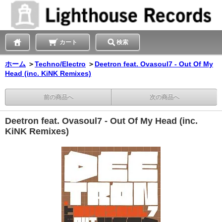
カート
検索
ホーム
＞
Techno/Electro
＞
Deetron feat. Ovasoul7 - Out Of My
Head (inc. KiNK Remixes)
前の商品へ
次の商品へ
Deetron feat. Ovasoul7 - Out Of My Head (inc.
KiNK Remixes)