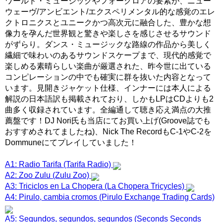
ワールド・ミュージックやフォークロアの要素が、ニュー
ウェーヴ/アンビエント/エクスペリメンタル的な感覚のエレ
クトロニクスとユニークかつ高次元に融合した、豊かな想
像力を孕んだ世界観と驚きや楽しさを感じさせるサウンド
がずらり。ダンス・ミュージックな路線の作品から美しく
繊細で味わいのあるサウンドスケープまで、現代的感覚で
楽しめる素晴らしい楽曲が厳選された、昨今世に出ている
コンピレーションの中でも確実に群を抜いた内容となって
います。見開きジャケット仕様、インナーには本人による
解説の日本語訳も掲載されており、しかもLPはCDよりも2
曲多く収録されています。全編通して聴き応え満点の大推
薦盤です！DJ Nori氏も当店にてお買い上げ(Groove誌でも
おすすめされてましたね)、Nick The RecordもC-1やC-2を
Dommuneにてプレイしていました！
A1: Radio Tarifa (Tarifa Radio)
A2: Zoo Zulu (Zulu Zoo)
A3: Triciclos en La Chopera (La Chopera Tricycles)
A4: Pirulo, cambia cromos (Pirulo Exchange Trading Cards)
A5: Segundos, segundos, segundos (Seconds Seconds