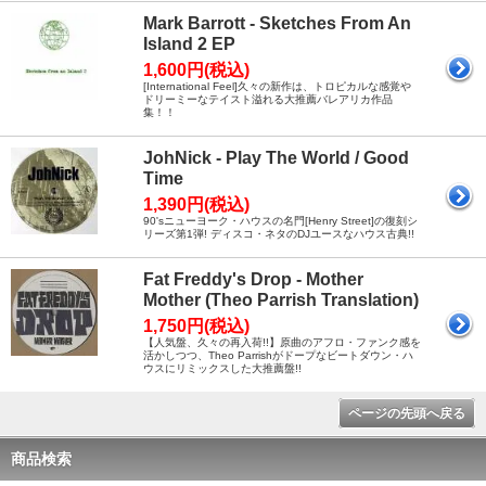
Mark Barrott - Sketches From An
Island 2 EP
1,600円(税込)
[International Feel]久々の新作は、トロピカルな感覚や
ドリーミーなテイスト溢れる大推薦バレアリカ作品
集！！
JohNick - Play The World / Good
Time
1,390円(税込)
90'sニューヨーク・ハウスの名門[Henry Street]の復刻シ
リーズ第1弾! ディスコ・ネタのDJユースなハウス古典!!
Fat Freddy's Drop - Mother
Mother (Theo Parrish Translation)
1,750円(税込)
【人気盤、久々の再入荷!!】原曲のアフロ・ファンク感を
活かしつつ、Theo Parrishがドープなビートダウン・ハ
ウスにリミックスした大推薦盤!!
ページの先頭へ戻る
商品検索