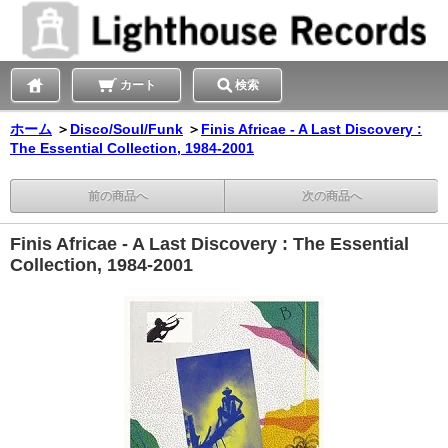
カート
検索
ホーム
＞
Disco/Soul/Funk
＞
Finis Africae - A Last Discovery :
The Essential Collection, 1984-2001
前の商品へ
次の商品へ
Finis Africae - A Last Discovery : The Essential
Collection, 1984-2001