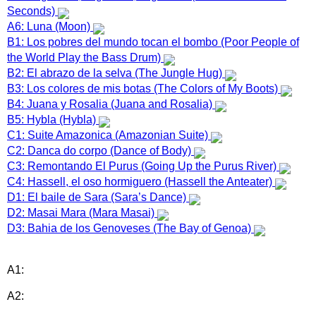
Seconds)
A6: Luna (Moon)
B1: Los pobres del mundo tocan el bombo (Poor People of
the World Play the Bass Drum)
B2: El abrazo de la selva (The Jungle Hug)
B3: Los colores de mis botas (The Colors of My Boots)
B4: Juana y Rosalia (Juana and Rosalia)
B5: Hybla (Hybla)
C1: Suite Amazonica (Amazonian Suite)
C2: Danca do corpo (Dance of Body)
C3: Remontando El Purus (Going Up the Purus River)
C4: Hassell, el oso hormiguero (Hassell the Anteater)
D1: El baile de Sara (Sara’s Dance)
D2: Masai Mara (Mara Masai)
D3: Bahia de los Genoveses (The Bay of Genoa)
A1:
A2: