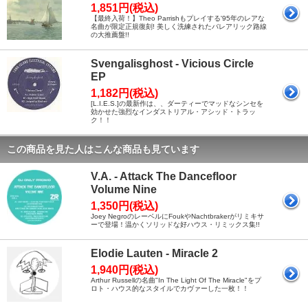
1,851円(税込)
【最終入荷！】Theo Parrishもプレイする'95年のレアな
名曲が限定正規復刻! 美しく洗練されたバレアリック路線
の大推薦盤!!
Svengalisghost - Vicious Circle
EP
1,182円(税込)
[L.I.E.S.]の最新作は、、ダーティーでマッドなシンセを
効かせた強烈なインダストリアル・アシッド・トラッ
ク！！
この商品を見た人はこんな商品も見ています
V.A. - Attack The Dancefloor
Volume Nine
1,350円(税込)
Joey NegroのレーベルにFoukやNachtbrakerがリミキサ
ーで登場！温かくソリッドな好ハウス・リミックス集!!
Elodie Lauten - Miracle 2
1,940円(税込)
Arthur Russellの名曲"In The Light Of The Miracle"をプ
ロト・ハウス的なスタイルでカヴァーした一枚！！