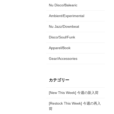
Nu Disco/Balearic
Ambient/Experimental
Nu Jazz/Downbeat
Disco/Soul/Funk
Apparel/Book
Gear/Accessories
カテゴリー
[New This Week] 今週の新入荷
[Restock This Week] 今週の再入
荷