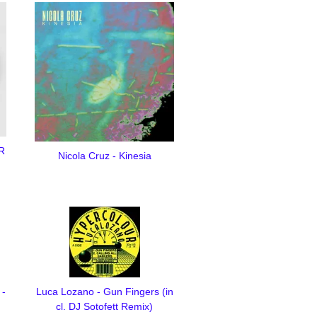
 R
Nicola Cruz - Kinesia
 -
Luca Lozano - Gun Fingers (in
cl. DJ Sotofett Remix)