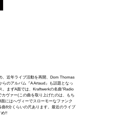
近年ライブ活動を再開、Dom Thomas
moker]からのアルバム『A Artaud』も話題となっ
A面では、Kraftwerkの名曲"Radio
イルでカヴァー(この曲を取り上げたのは、もち
B面にはへヴィーでスローモーなファンク
お、各曲8分くらいの尺あります。最近のライブ
!!