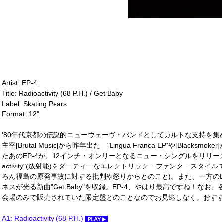
Artist: EP-4
Title: Radioactivity (68 P.H.) / Get Baby
Label: Skating Pears
Format: 12"
'80年代京都の伝説的ニューウェーヴ・バンドとしてカルトな支持を集め、
主宰[Brutal Music]から昨年出た "Lingua Franca EP"や[Blacks
たあのEP-4が、12インチ・オンリーとなるニュー・シングルをリリース。まず
activity"(放射能)をダーティーなエレクトリック・ファンク・スタ
ろん福島の原発事故に対する批判や怒りからとのこと)。また、一方の
ネスが光る新曲"Get Baby"を収録。EP-4、やはり最高ですね！な
会場のみで販売されていた限定盤とのことなのでお見逃しなく。おすすめ
A1: Radioactivity (68 P.H.)