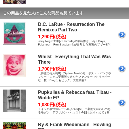
この商品を見た人はこんな商品も見ています
D.C. LaRue - Resurrection The
Remixes Part Two
1,290円(税込)
Joey Negro主宰[Z Records]の最新作は、Idjut Boys、
Folamour、Ron Basejamらが参加した充実のブギーEP!!
Whilst - Everything That Was Was
There
1,700円(税込)
【待望の再入荷!!】[Optimo Music]発、ポスト・パンクや
フリー・ジャズ要素等を含んだファンキーでトリッピー
な一枚！Bing氏もピック、大推薦盤!!
Pupkulies & Rebecca feat. Tibau -
Wolde EP
1,080円(税込)
ドイツの個性派レーベル[Acker]発、土着的で味わいのあ
るモダン・アフリカン・ハウス！今回もおすすめです!!
Ry & Frank Wiedemann - Howling