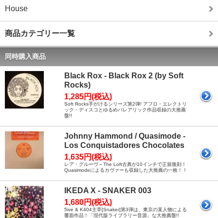
House
商品カテゴリー一覧
同時購入商品
Black Rox - Black Rox 2 (by Soft
Rocks)
1,285円(税込)
Soft Rocks手がけるシリーズ第2弾! アフロ・エレクトリ
ック・ディスコとゆるめバレアリック作品収録の大推薦
盤!!
Johnny Hammond / Quasimode -
Los Conquistadores Chocolates
1,635円(税込)
レア・グルーヴ～The Loft古典が10インチで正規復刻！
Quasimodeによるカヴァーも収録した大推薦の一枚！！
IKEDA X - SNAKER 003
1,680円(税込)
5ive & K404主宰[Snaker]第3弾は、東京の某人物による
覆面作品！「現代版ライブラリー音源」な大推薦盤!!