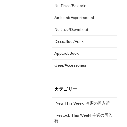
Nu Disco/Balearic
Ambient/Experimental
Nu Jazz/Downbeat
Disco/Soul/Funk
Apparel/Book
Gear/Accessories
カテゴリー
[New This Week] 今週の新入荷
[Restock This Week] 今週の再入
荷