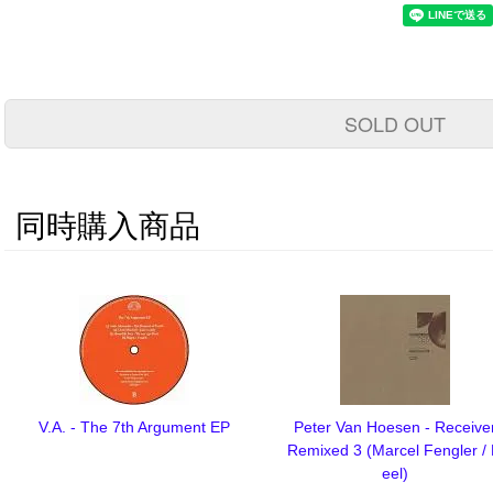
SOLD OUT
同時購入商品
V.A. - The 7th Argument EP
Peter Van Hoesen - Receive
Remixed 3 (Marcel Fengler /
eel)