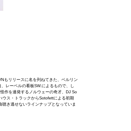
ユニットSVNもリリースに名を列ねてきた、ベルリン
今回は、レーベルの看板SW.によるもので、し
ても怪作を連発するノルウェーの奇才、DJ So
ウス・トラックからSotofettによる初期
曲聴き逃せないラインナップとなっていま