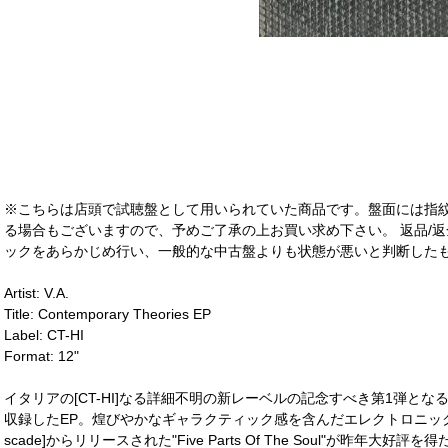
※こちらは店頭で試聴盤として用いられていた商品です。盤面には指
る場合もございますので、予めご了承の上お買い求め下さい。 返品/返
ックをあらかじめ行い、一般的な中古盤よりも状態が悪いと判断したも
Artist: V.A.
Title: Contemporary Theories EP
Label: CT-HI
Format: 12"
イタリアの[CT-HI]なる詳細不明の新レーベルの記念すべき第1弾と
収録したEP。煌びやかなギャラクティック感を含んだエレクトロニック
scade]からリリースされた"Five Parts Of The Soul"が昨