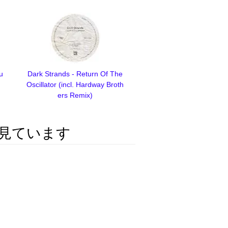
u
Dark Strands - Return Of The
Oscillator (incl. Hardway Broth
ers Remix)
見ています