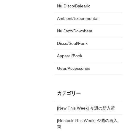
Nu Disco/Balearic
Ambient/Experimental
Nu Jazz/Downbeat
Disco/Soul/Funk
Apparel/Book
Gear/Accessories
カテゴリー
[New This Week] 今週の新入荷
[Restock This Week] 今週の再入
荷