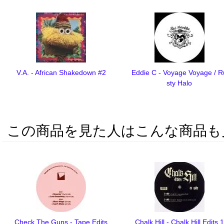
V.A. - African Shakedown #2
Eddie C - Voyage Voyage / R
sty Halo
この商品を見た人はこんな商品も
Check The Guns - Tape Edits
Chalk Hill - Chalk Hill Edits 1