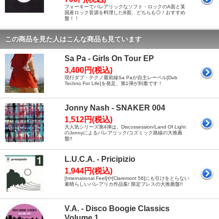
フォーキーでバレアリックなソフト・ロックのA面と某
国産ロック音源を料理したB面、どちらも◎！おすすめ
盤！！
この商品を見た人はこんな商品も見ています
Sa Pa - Girls On Tour EP
3,400円(税込)
現行ダブ・テクノ最前線Sa Paが自主レーベル[Dub
Techno For Life]を発足、第1弾が到着です！
Jonny Nash - SNAKER 004
1,512円(税込)
大人気シリーズ第4弾は、Discossession/Land Of Light
のJonnyによるバレアリック/コズミック路線の大推薦
盤!!
L.U.C.A. - Pricipizio
1,944円(税込)
[International Feel]や[Claremont 56]にも引けをとらない
素晴らしいバレアリカ作品集! 限定プレスの大推薦盤!!
V.A. - Disco Boogie Classics
Volume 1