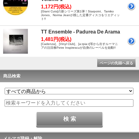
1,172円(税込)
[Giant Cuts]の新シリーズ第1弾！Starpoint、Tamiko
Jones、Norma Jeanが残した定番ディスコをリエディッ
ト!!
TT Ensemble - Padurea De Arama
1,481円(税込)
[Cadenza]、[Vinyl Club]、[a:rpia:r]等から出すルーマニ
アの注目株Petre Inspirescuが自身のレーベルを始動!!
ページの先頭へ戻る
商品検索
メルマガ登録・解除