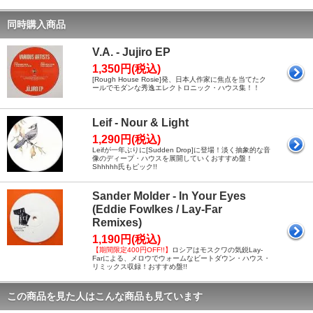
同時購入商品
V.A. - Jujiro EP
1,350円(税込)
[Rough House Rosie]発、日本人作家に焦点を当てたク
ールでモダンな秀逸エレクトロニック・ハウス集！！
Leif - Nour & Light
1,290円(税込)
Leifが一年ぶりに[Sudden Drop]に登場！淡く抽象的な音
像のディープ・ハウスを展開していくおすすめ盤！
Shhhhh氏もピック!!
Sander Molder - In Your Eyes
(Eddie Fowlkes / Lay-Far
Remixes)
1,190円(税込)
【期間限定400円OFF!!】
ロシアはモスクワの気鋭Lay-
Farによる、メロウでウォームなビートダウン・ハウス・
リミックス収録！おすすめ盤!!
この商品を見た人はこんな商品も見ています