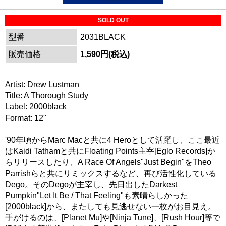
SOLD OUT
型番
2031BLACK
販売価格
1,590円(税込)
Artist: Drew Lustman
Title: A Thorough Study
Label: 2000black
Format: 12"
'90年頃からMarc Macと共に4 Heroとして活躍し、ここ最近
はKaidi Tathamと共にFloating Points主宰[Eglo Records]か
らリリースしたり、A Race Of Angels"Just Begin"をTheo
Parrishらと共にリミックスするなど、再び活性化している
Dego。そのDegoが主宰し、先日出したDarkest
Pumpkin"Let It Be / That Feeling"も素晴らしかった
[2000black]から、またしても見逃せない一枚がお目見え。
手がけるのは、[Planet Mu]や[Ninja Tune]、[Rush Hour]等で