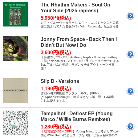
The Rhythm Makers - Soul On
Your Side (2025 repress)
5,950円(税込)
レア・グルーヴ～ガラージ/ロフト～コズミックなど広範
囲に愛されてきた名盤が[Be With Records]から正規再発!
Jonny From Space - Back Then I
Didn't But Now I Do
3,600円(税込)
【待望のリプレス!!】Anthony Naples & Jenny Slattery
主催[Incienso]からマイアミの注目プロデューサーによる
1st. アルバムが登場。モダンなチルアウトビーツ推薦
盤！
Slip D - Versions
1,190円(税込)
詳細不明の機能的クラブツールズ。[HPNX]
(=Hypnoelectronix)の二年振りとなる第二弾。DJ諸氏、
これは使えますよ。
Tempelhof - Defrost EP (Young
Marco / Willie Burns Remixes)
1,280円(税込)
【期間限定400円OFF!!】
Young MarcoによるクリアなA
面とWillie BurnsによるダークなB面、どちらも抜群のエ