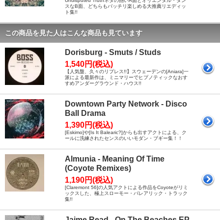
Undisputed Truthネタの熱いA面とオリエンタル・ダン
スなB面、どちらもバッチリ楽しめる大推薦リエディッ
ト集!!
この商品を見た人はこんな商品も見ています
Dorisburg - Smuts / Studs
1,540円(税込)
【人気盤、久々のリプレス!!】スウェーデンの[Aniara]一
派による最新作は、ミニマリーでヒプノティックなおす
すめアンダーグラウンド・ハウス!!
Downtown Party Network - Disco
Ball Drama
1,390円(税込)
[Eskimo]や[Is It Balearic?]からも出すアクトによる、ク
ールに洗練されたセンスのいいモダン・ブギー集！！
Almunia - Meaning Of Time
(Coyote Remixes)
1,190円(税込)
[Claremont 56]の人気アクトによる作品をCoyoteがリミ
ックスした、極上スローモー・バレアリック・トラック
集!!
Jaime Read - On The Beaches EP