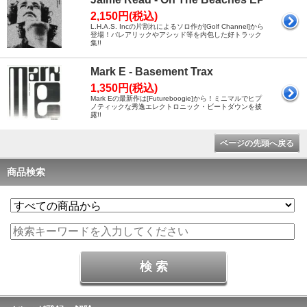
2,150円(税込)
L.H.A.S. Incの片割れによるソロ作が[Golf Channel]から
登場！バレアリックやアシッド等を内包した好トラック
集!!
Mark E - Basement Trax
1,350円(税込)
Mark Eの最新作は[Futureboogie]から！ミニマルでヒプ
ノティックな秀逸エレクトロニック・ビートダウンを披
露!!
ページの先頭へ戻る
商品検索