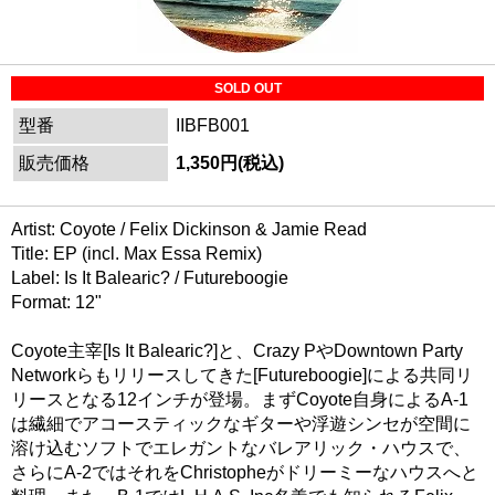
SOLD OUT
型番
IIBFB001
販売価格
1,350円(税込)
Artist: Coyote / Felix Dickinson & Jamie Read
Title: EP (incl. Max Essa Remix)
Label: Is It Balearic? / Futureboogie
Format: 12"
Coyote主宰[Is It Balearic?]と、Crazy PやDowntown Party
Networkらもリリースしてきた[Futureboogie]による共同リ
リースとなる12インチが登場。まずCoyote自身によるA-1
は繊細でアコースティックなギターや浮遊シンセが空間に
溶け込むソフトでエレガントなバレアリック・ハウスで、
さらにA-2ではそれをChristopheがドリーミーなハウスへと