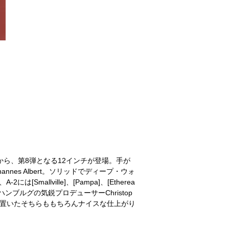
mauk]から、第8弾となる12インチが登場。手が
ohannes Albert。ソリッドでディープ・ウォ
llville]、[Pampa]、[Etherea
活躍してきたハンブルグの気鋭プロデューサーChristop
点を置いたそちらももちろんナイスな仕上がり