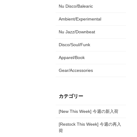
Nu Disco/Balearic
Ambient/Experimental
Nu Jazz/Downbeat
Disco/Soul/Funk
Apparel/Book
Gear/Accessories
カテゴリー
[New This Week] 今週の新入荷
[Restock This Week] 今週の再入
荷