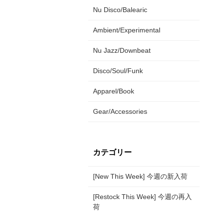
Nu Disco/Balearic
Ambient/Experimental
Nu Jazz/Downbeat
Disco/Soul/Funk
Apparel/Book
Gear/Accessories
カテゴリー
[New This Week] 今週の新入荷
[Restock This Week] 今週の再入
荷