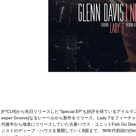
[F*CLR]から先日リリースした"Special EP"も好評を得ているアイルラ
eeper Groove]なるレーベルから新作をリリース。Lady Tをフィー
代後半から地道にリリースしていた古参ハウス・ユニットFish Go De
ンストのディープ・ハウスを展開していくB面まで、'90年代初頭の[Strict