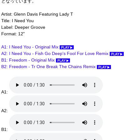
となっています。
Artist: Glenn Davis Featuring Lady T
Title: I Need You
Label: Deeper Groove
Format: 12"
A1: I Need You - Original Mix
A2: I Need You - Fish Go Deep's Fool For Love Remix
B1: Freedom - Original Mix
B2: Freedom - Tr One Break The Chains Remix
A1:
A2:
B1: