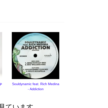
Souldynamic feat. Rich Medina
EP
- Addiction
見ています