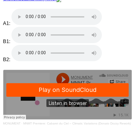
A1:
B1:
B2:
MONUMENT
·
MNMT Premiere: Cabaret du Ciel – Climatic Variations (Donato Dozzy Rework)