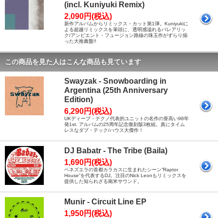
(incl. Kuniyuki Remix)
2,090円(税込)
新作アルバムからリミックス・カット第1弾。Kuniyukiに
よる超越リミックスを筆頭に、透明感溢れるバレアリッ
ク/アンビエント・フュージョン路線の珠玉作がずらり揃
った大推薦盤!!
この商品を見た人はこんな商品も見ています
Swayzak - Snowboarding in
Argentina (25th Anniversary
Edition)
6,290円(税込)
UKディープ・テクノ代表的ユニットの名作の誉高い98年
発1st. アルバムの25周年記念復刻版3枚組。真にタイム
レスなダブ・テック/ハウス大傑作！
DJ Babatr - The Tribe (Baila)
1,690円(税込)
ベネズエラの首都カラカスに生まれたシーン”Raptor
House”を代表するDJ。注目のNick Leonもリミックスを
提供した知られざる南米サウンド。
Munir - Circuit Line EP
1,950円(税込)