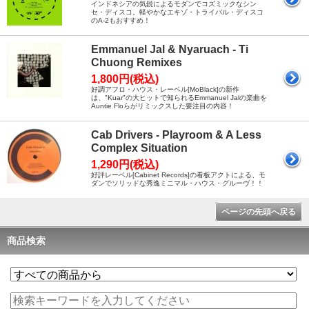
インドネシアの気鋭によるモダンでコズミックなシン
セ・ディスコ。軽やかなエキゾ・トライバル・ディスコ
のA-2もおすすめ！
Emmanuel Jal & Nyaruach - Ti
Chuong Remixes
1,800円(税込)
好調アフロ・ハウス・レーベル[MoBlack]の新作
は、"Kuar"の大ヒットで知られるEmmanuel Jalの楽曲を
Auntie Floらがリミックスした要注目の内容！
Cab Drivers - Playroom & A Less
Complex Situation
1,290円(税込)
好評レーベル[Cabinet Records]の看板アクトによる、モ
ダンでソリッドな秀逸ミニマル・ハウス・グルーヴ！！
ページの先頭へ戻る
商品検索