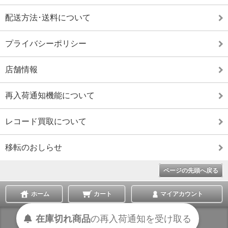
配送方法･送料について
プライバシーポリシー
店舗情報
再入荷通知機能について
レコード買取について
移転のおしらせ
ページの先頭へ戻る
ホーム
カート
マイアカウント
在庫切れ商品
の
再入荷
通知を
受け取る
表示切替 :
スマートフォン
|
PC版