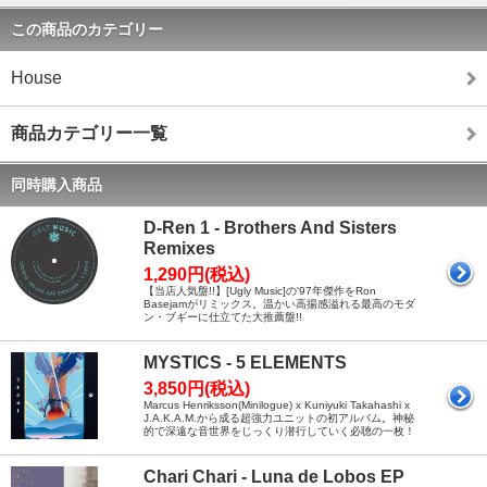
この商品のカテゴリー
House
商品カテゴリー一覧
同時購入商品
D-Ren 1 - Brothers And Sisters
Remixes
1,290円(税込)
【当店人気盤!!】[Ugly Music]の'97年傑作をRon
Basejamがリミックス。温かい高揚感溢れる最高のモダ
ン・ブギーに仕立てた大推薦盤!!
MYSTICS - 5 ELEMENTS
3,850円(税込)
Marcus Henriksson(Minilogue) x Kuniyuki Takahashi x
J.A.K.A.M.から成る超強力ユニットの初アルバム。神秘
的で深遠な音世界をじっくり潜行していく必聴の一枚！
Chari Chari - Luna de Lobos EP