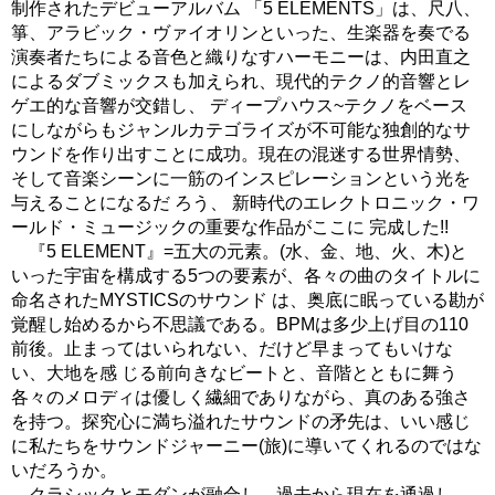
制作されたデビューアルバム 「5 ELEMENTS」は、尺八、
箏、アラビック・ヴァイオリンといった、生楽器を奏でる
演奏者たちによる音色と織りなすハーモニーは、内田直之
によるダブミックスも加えられ、現代的テクノ的音響とレ
ゲエ的な音響が交錯し、 ディープハウス~テクノをベース
にしながらもジャンルカテゴライズが不可能な独創的なサ
ウンドを作り出すことに成功。現在の混迷する世界情勢、
そして音楽シーンに一筋のインスピレーションという光を
与えることになるだ ろう、 新時代のエレクトロニック・ワ
ールド・ミュージックの重要な作品がここに 完成した!!
『5 ELEMENT』=五大の元素。(水、金、地、火、木)と
いった宇宙を構成する5つの要素が、各々の曲のタイトルに
命名されたMYSTICSのサウンド は、奥底に眠っている勘が
覚醒し始めるから不思議である。BPMは多少上げ目の110
前後。止まってはいられない、だけど早まってもいけな
い、大地を感 じる前向きなビートと、音階とともに舞う
各々のメロディは優しく繊細でありながら、真のある強さ
を持つ。探究心に満ち溢れたサウンドの矛先は、いい感じ
に私たちをサウンドジャーニー(旅)に導いてくれるのではな
いだろうか。
クラシックとモダンが融合し、過去から現在を通過し