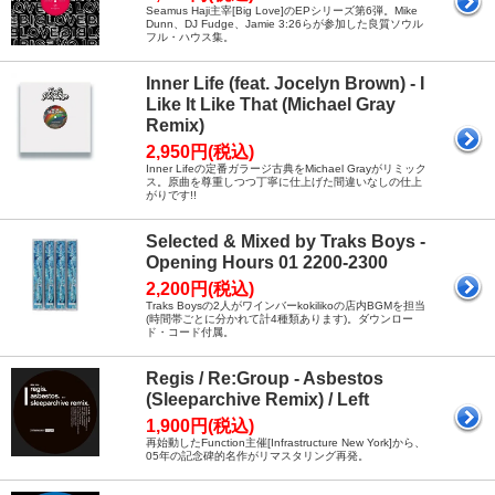
Seamus Haji主宰[Big Love]のEPシリーズ第6弾。Mike
Dunn、DJ Fudge、Jamie 3:26らが参加した良質ソウル
フル・ハウス集。
Inner Life (feat. Jocelyn Brown) - I
Like It Like That (Michael Gray
Remix)
2,950円(税込)
Inner Lifeの定番ガラージ古典をMichael Grayがリミック
ス。原曲を尊重しつつ丁寧に仕上げた間違いなしの仕上
がりです!!
Selected & Mixed by Traks Boys -
Opening Hours 01 2200-2300
2,200円(税込)
Traks Boysの2人がワインバーkokilikoの店内BGMを担当
(時間帯ごとに分かれて計4種類あります)。ダウンロー
ド・コード付属。
Regis / Re:Group - Asbestos
(Sleeparchive Remix) / Left
1,900円(税込)
再始動したFunction主催[Infrastructure New York]から、
05年の記念碑的名作がリマスタリング再発。