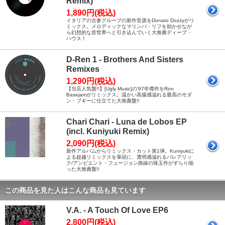
Remix)
1,890円(税込)
イタリアの古参グループの新作音源をDonato Dozzyがリ
ミックス。メロディックなマリンバ・リフを効かせなが
ら幻想的な音世界へと引き込んでいく大推薦ディープ・
ハウス！
D-Ren 1 - Brothers And Sisters
Remixes
1,290円(税込)
【当店人気盤!!】[Ugly Music]の'97年傑作をRon
Basejamがリミックス。温かい高揚感溢れる最高のモダ
ン・ブギーに仕立てた大推薦盤!!
Chari Chari - Luna de Lobos EP
(incl. Kuniyuki Remix)
2,090円(税込)
新作アルバムからリミックス・カット第1弾。Kuniyukiに
よる超越リミックスを筆頭に、透明感溢れるバレアリッ
ク/アンビエント・フュージョン路線の珠玉作がずらり揃
った大推薦盤!!
この商品を見た人はこんな商品も見ています
V.A. - A Touch Of Love EP6
2,800円(税込)