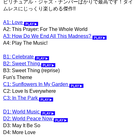
ピリチュアル・ジャズ・ナンバーばかりで最高です！タイ
ムレスにじっくり楽しめる傑作!!
A1: Love
A2: This Prayer: For The Whole World
A3: How Do We End All This Madness?
A4: Play The Music!
B1: Celebrate
B2: Sweet Thing
B3: Sweet Thing (reprise)
Fun's Theme
C1: Sunflowers In My Garden
C2: Love Is Everywhere
C3: In The Park
D1: World Music
D2: World Peace Now
D3: May It Be So
D4: More Love