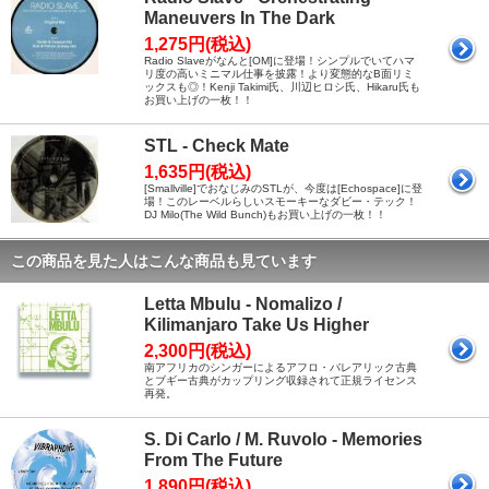
Maneuvers In The Dark
1,275円(税込)
Radio Slaveがなんと[OM]に登場！シンプルでいてハマ
リ度の高いミニマル仕事を披露！より変態的なB面リミ
ックスも◎！Kenji Takimi氏、川辺ヒロシ氏、Hikaru氏も
お買い上げの一枚！！
STL - Check Mate
1,635円(税込)
[Smallville]でおなじみのSTLが、今度は[Echospace]に登
場！このレーベルらしいスモーキーなダビー・テック！
DJ Milo(The Wild Bunch)もお買い上げの一枚！！
この商品を見た人はこんな商品も見ています
Letta Mbulu - Nomalizo /
Kilimanjaro Take Us Higher
2,300円(税込)
南アフリカのシンガーによるアフロ・バレアリック古典
とブギー古典がカップリング収録されて正規ライセンス
再発。
S. Di Carlo / M. Ruvolo - Memories
From The Future
1,890円(税込)