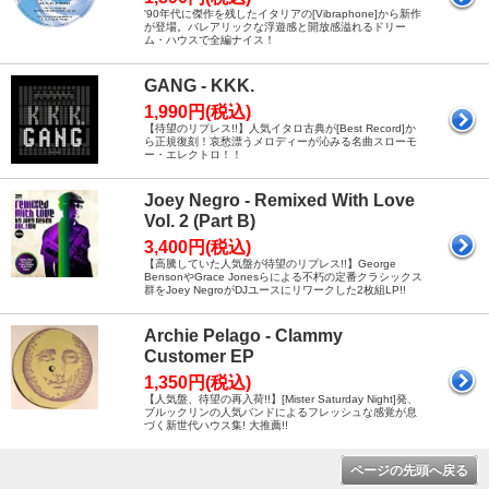
'90年代に傑作を残したイタリアの[Vibraphone]から新作
が登場。バレアリックな浮遊感と開放感溢れるドリー
ム・ハウスで全編ナイス！
GANG - KKK.
1,990円(税込)
【待望のリプレス!!】人気イタロ古典が[Best Record]か
ら正規復刻！哀愁漂うメロディーが沁みる名曲スローモ
ー・エレクトロ！！
Joey Negro - Remixed With Love
Vol. 2 (Part B)
3,400円(税込)
【高騰していた人気盤が待望のリプレス!!】George
BensonやGrace Jonesらによる不朽の定番クラシックス
群をJoey NegroがDJユースにリワークした2枚組LP!!
Archie Pelago - Clammy
Customer EP
1,350円(税込)
【人気盤、待望の再入荷!!】[Mister Saturday Night]発、
ブルックリンの人気バンドによるフレッシュな感覚が息
づく新世代ハウス集! 大推薦!!
ページの先頭へ戻る