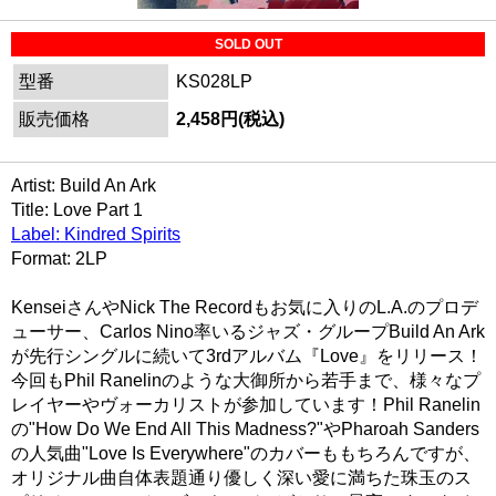
SOLD OUT
型番
KS028LP
販売価格
2,458円(税込)
Artist: Build An Ark
Title: Love Part 1
Label: Kindred Spirits
Format: 2LP
KenseiさんやNick The Recordもお気に入りのL.A.のプロデ
ューサー、Carlos Nino率いるジャズ・グループBuild An Ark
が先行シングルに続いて3rdアルバム『Love』をリリース！
今回もPhil Ranelinのような大御所から若手まで、様々なプ
レイヤーやヴォーカリストが参加しています！Phil Ranelin
の"How Do We End All This Madness?"やPharoah Sanders
の人気曲"Love Is Everywhere"のカバーももちろんですが、
オリジナル曲自体表題通り優しく深い愛に満ちた珠玉のス