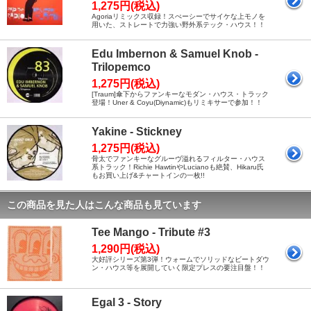
1,275円(税込)
Agoriaリミックス収録！スぺーシーでサイケな上モノを
用いた、ストレートで力強い野外系テック・ハウス！！
Edu Imbernon & Samuel Knob -
Trilopemco
1,275円(税込)
[Traum]傘下からファンキーなモダン・ハウス・トラック
登場！Uner & Coyu(Diynamic)もリミキサーで参加！！
Yakine - Stickney
1,275円(税込)
骨太でファンキーなグルーヴ溢れるフィルター・ハウス
系トラック！Richie HawtinやLucianoも絶賛、Hikaru氏
もお買い上げ&チャートインの一枚!!
この商品を見た人はこんな商品も見ています
Tee Mango - Tribute #3
1,290円(税込)
大好評シリーズ第3弾！ウォームでソリッドなビートダウ
ン・ハウス等を展開していく限定プレスの要注目盤！！
Egal 3 - Story