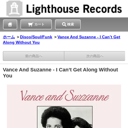
カート
検索
ホーム
＞
Disco/Soul/Funk
＞
Vance And Suzanne - I Can’t Get
Along Without You
前の商品へ
次の商品へ
Vance And Suzanne - I Can’t Get Along Without
You