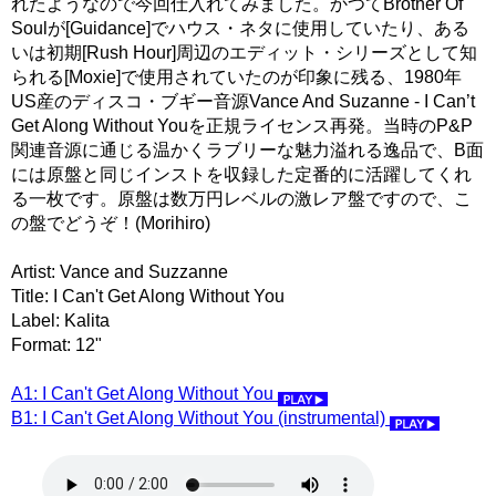
れたようなので今回仕入れてみました。かつてBrother Of
Soulが[Guidance]でハウス・ネタに使用していたり、ある
いは初期[Rush Hour]周辺のエディット・シリーズとして知
られる[Moxie]で使用されていたのが印象に残る、1980年
US産のディスコ・ブギー音源Vance And Suzanne - I Can’t
Get Along Without Youを正規ライセンス再発。当時のP&P
関連音源に通じる温かくラブリーな魅力溢れる逸品で、B面
には原盤と同じインストを収録した定番的に活躍してくれ
る一枚です。原盤は数万円レベルの激レア盤ですので、こ
の盤でどうぞ！(Morihiro)
Artist: Vance and Suzzanne
Title: I Can't Get Along Without You
Label: Kalita
Format: 12"
A1: I Can't Get Along Without You
B1: I Can't Get Along Without You (instrumental)