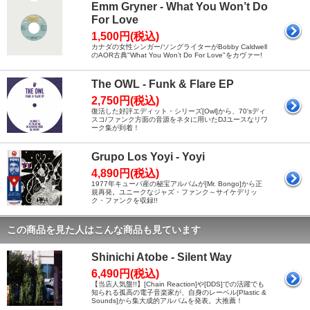
Emm Gryner - What You Won’t Do
For Love
1,500円(税込)
カナダの女性シンガー/ソングライターがBobby Caldwell
のAOR古典"What You Won’t Do For Love"をカヴァー!
The OWL - Funk & Flare EP
2,750円(税込)
復活した好評エディット・シリーズ[Owl]から、70'sディ
スコ/ファンク方面の音源をネタに用いたDJユースなリワ
ーク集が到着！
Grupo Los Yoyi - Yoyi
4,890円(税込)
1977年キューバ産の秘宝アルバムが[Mr. Bongo]から正
規再発。ユニークなジャズ・ファンク～サイケデリッ
ク・ファンクを収録!!
この商品を見た人はこんな商品も見ています
Shinichi Atobe - Silent Way
6,490円(税込)
【当店人気盤!!】[Chain Reaction]や[DDS]での活躍でも
知られる孤高の電子音楽家が、自身のレーベル[Plastic &
Sounds]から集大成的アルバムを発表。大推薦！