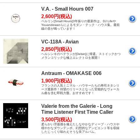
V.A. - Small Hours 007
2,600円(税込)
ベルリン[Small Hours]3年振りの最新作は、DJ Lifeや
Youandewanらによるモダン・テック・ハウス集。最前
線の音が鳴っています！
VC-118A - Avian
2,850円(税込)
ヘルシンキのベテランが[Delsin]に帰還。ストイックかつ
メランコリックな極上エレクトロを展開！
Antraum - OMAKASE 006
1,900円(税込)
フランスの人気ミニマル・ハウサーたちの寿司ネタシリ
ーズ最新作！待望のリリースとなった官能的なヴォーカ
ル曲を含む即戦力盤。おすすめです！
Valerie from the Galerie - Long
Time Listener First Time Caller
3,500円(税込)
柔らかい浮遊感を備えたしなやかなディープ・ハウスや
穏やかなダウンテンポ、幻想的なアンビエント等を収録
したじっくり味わえそうな良アルバム。