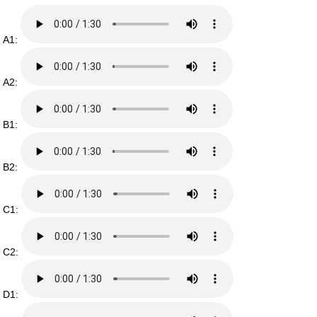
A1:
A2:
B1:
B2:
C1:
C2:
D1: