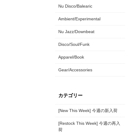
Nu Disco/Balearic
Ambient/Experimental
Nu Jazz/Downbeat
Disco/Soul/Funk
Apparel/Book
Gear/Accessories
カテゴリー
[New This Week] 今週の新入荷
[Restock This Week] 今週の再入
荷