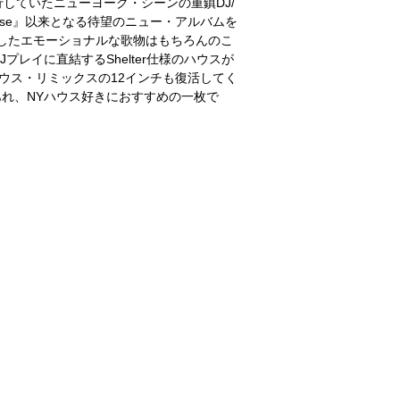
していたニューヨーク・シーンの重鎮DJ/
Of House』以来となる待望のニュー・アルバムを
ャーしたエモーショナルな歌物はもちろんのこ
レイに直結するShelter仕様のハウスが
ウス・リミックスの12インチも復活してく
あれ、NYハウス好きにおすすめの一枚で