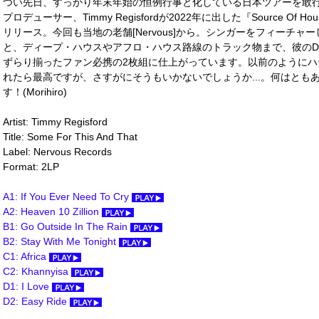
つい先日、すっかり年末年始の恒例行事と化している日本ツアーを敢行
プロデューサー、Timmy Regisfordが2022年に出した『Source 
リリース。今回も当地の老舗[Nervous]から。シンガーをフィーチ
と、ディープ・ハウスやアフロ・ハウス路線のトラック物まで、彼のDJプ
ずらり揃ったファン必携の2枚組に仕上がっています。以前のようにハ
れたら最高ですが、さすがにそうもいかないでしょうか...。何はとも
す！(Morihiro)
Artist: Timmy Regisford
Title: Some For This And That
Label: Nervous Records
Format: 2LP
A1: If You Ever Need To Cry
A2: Heaven 10 Zillion
B1: Go Outside In The Rain
B2: Stay With Me Tonight
C1: Africa
C2: Khannyisa
D1: I Love
D2: Easy Ride