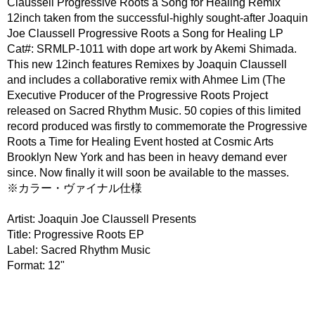
Claussell Progressive Roots a Song for Healing Remix
12inch taken from the successful-highly sought-after Joaquin
Joe Claussell Progressive Roots a Song for Healing LP
Cat#: SRMLP-1011 with dope art work by Akemi Shimada.
This new 12inch features Remixes by Joaquin Claussell
and includes a collaborative remix with Ahmee Lim (The
Executive Producer of the Progressive Roots Project
released on Sacred Rhythm Music. 50 copies of this limited
record produced was firstly to commemorate the Progressive
Roots a Time for Healing Event hosted at Cosmic Arts
Brooklyn New York and has been in heavy demand ever
since. Now finally it will soon be available to the masses.
※カラー・ヴァイナル仕様
Artist: Joaquin Joe Claussell Presents
Title: Progressive Roots EP
Label: Sacred Rhythm Music
Format: 12"