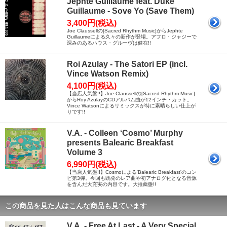
Jephte Guillaume feat. Duke
Guillaume - Sove Yo (Save Them)
3,400円(税込)
Joe Claussellの[Sacred Rhythm Music]からJephte
Guillaumeによる久々の新作が登場。アフロ・ジャジーで
深みのあるハウス・グルーヴは健在!!
Roi Azulay - The Satori EP (incl.
Vince Watson Remix)
4,100円(税込)
【当店人気盤!!】Joe Claussellの[Sacred Rhythm Music]
からRoy AzulayのCDアルバム曲が12インチ・カット。
Vince Watsonによるリミックスが特に素晴らしい仕上が
りです!!
V.A. - Colleen ‘Cosmo’ Murphy
presents Balearic Breakfast
Volume 3
6,990円(税込)
【当店人気盤!!】Cosmoによる'Balearic Breakfast'のコン
ピ第3弾。今回も既発のレア曲や初アナログ化となる音源
を含んだ大充実の内容です。大推薦盤!!
この商品を見た人はこんな商品も見ています
V.A. - Free At Last - A Very Special