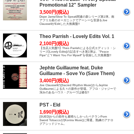
Promotional 12" Sampler
3,500円(税込)
Dope Jams/Slow To Speak関連の新シリーズ第1弾。南
アフリカ産のオーガニックでアーシーな音源をJoe
ClaussellがEditした大推薦盤!!
Theo Parrish - Lovely Edits Vol. 1
2,100円(税込)
【当店人気盤!!】Theo Parrishによる公式エディット・シ
リーズ[Lovely Edits]の記念すべき第1弾は、"Peace
Pipe"と"I Want You For Myself"を収録した大推薦盤!!
Jephte Guillaume feat. Duke
Guillaume - Sove Yo (Save Them)
3,400円(税込)
Joe Claussellの[Sacred Rhythm Music]からJephte
Guillaumeによる久々の新作が登場。アフロ・ジャジーで
深みのあるハウス・グルーヴは健在!!
PST - Eld
1,690円(税込)
[SUED]からの前作も素晴らしかったベテランPorn
Sword Tobaccoが[Kontra Music]に帰還。熟練のアナロ
グアシッドジャム。