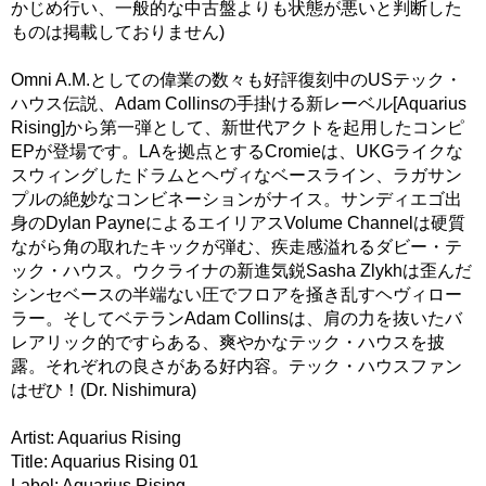
かじめ行い、一般的な中古盤よりも状態が悪いと判断した
ものは掲載しておりません)
Omni A.M.としての偉業の数々も好評復刻中のUSテック・
ハウス伝説、Adam Collinsの手掛ける新レーベル[Aquarius
Rising]から第一弾として、新世代アクトを起用したコンピ
EPが登場です。LAを拠点とするCromieは、UKGライクな
スウィングしたドラムとヘヴィなベースライン、ラガサン
プルの絶妙なコンビネーションがナイス。サンディエゴ出
身のDylan PayneによるエイリアスVolume Channelは硬質
ながら角の取れたキックが弾む、疾走感溢れるダビー・テ
ック・ハウス。ウクライナの新進気鋭Sasha Zlykhは歪んだ
シンセベースの半端ない圧でフロアを掻き乱すヘヴィロー
ラー。そしてベテランAdam Collinsは、肩の力を抜いたバ
レアリック的ですらある、爽やかなテック・ハウスを披
露。それぞれの良さがある好内容。テック・ハウスファン
はぜひ！(Dr. Nishimura)
Artist: Aquarius Rising
Title: Aquarius Rising 01
Label: Aquarius Rising