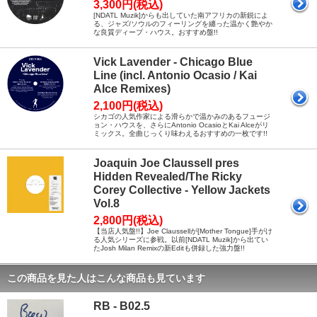
3,300円(税込)
[NDATL Muzik]からも出していた南アフリカの新鋭によ
る、ジャズ/ソウルのフィーリングを纏った温かく艶やか
な良質ディープ・ハウス。おすすめ盤!!
Vick Lavender - Chicago Blue
Line (incl. Antonio Ocasio / Kai
Alce Remixes)
2,100円(税込)
シカゴの人気作家による滑らかで温かみのあるフュージ
ョン・ハウスを、さらにAntonio OcasioとKai Alceがリ
ミックス。全曲じっくり味わえるおすすめの一枚です!!
Joaquin Joe Claussell pres
Hidden Revealed/The Ricky
Corey Collective - Yellow Jackets
Vol.8
2,800円(税込)
【当店人気盤!!】Joe Claussellが[Mother Tongue]手がけ
る人気シリーズに参戦。以前[NDATL Muzik]から出てい
たJosh Milan Remixの新Editも併録した強力盤!!
この商品を見た人はこんな商品も見ています
RB - B02.5