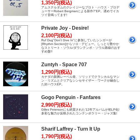
1,350円(税込)
アムステルダムのクレイジーなプロト・ハウス・プロデ
ューサーRobert Bergmanによる新作7”EP。遅めでイカ
ツイ音鳴ってます!
Private Joy - Desire!
2,100円(税込)
Ruf Dug"Don't Give In"に参加していたシンガーが
[Rhythm Section]からソロ・デビュー。しっとり艶やか
なストリート・ソウル/ダウンテンポ・ソウル路線のおす
すめ盤!!
Zuntyh - Space 707
1,290円(税込)
カナダの新興レーベル発、ソリッドでクラシカルなマシ
ン・リズムとクリアなシンセサイザー・ワークが融合し
た好ハウスEP。
Gogo Penguin - Fanfares
2,990円(税込)
Gilles Petersonにも絶賛された'12年アルバムが初LP化!
多彩な魅力が反映されたコンテンポラリー・ジャズ集!
Sharif Laffrey - Turn It Up
1,790円(税込)