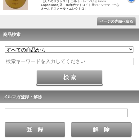
【久々のリプレス!!】カルト・レーベル[Discos
Capablanca]発、'80年代デトロイト産のアシッディーな
オールドスクール・エレクトロ！！
ページの先頭へ戻る
商品検索
メルマガ登録・解除