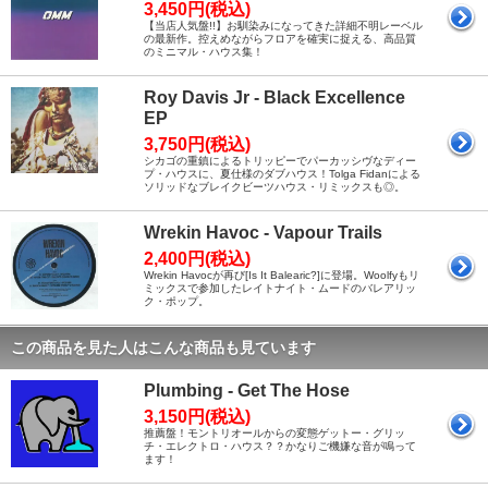
3,450円(税込)
【当店人気盤!!】お馴染みになってきた詳細不明レーベル
の最新作。控えめながらフロアを確実に捉える、高品質
のミニマル・ハウス集！
Roy Davis Jr - Black Excellence
EP
3,750円(税込)
シカゴの重鎮によるトリッピーでパーカッシヴなディー
プ・ハウスに、夏仕様のダブハウス！Tolga Fidanによる
ソリッドなブレイクビーツハウス・リミックスも◎。
Wrekin Havoc - Vapour Trails
2,400円(税込)
Wrekin Havocが再び[Is It Balearic?]に登場。Woolfyもリ
ミックスで参加したレイトナイト・ムードのバレアリッ
ク・ポップ。
この商品を見た人はこんな商品も見ています
Plumbing - Get The Hose
3,150円(税込)
推薦盤！モントリオールからの変態ゲットー・グリッ
チ・エレクトロ・ハウス？？かなりご機嫌な音が鳴って
ます！