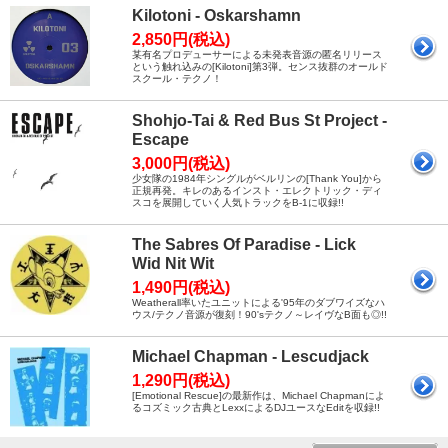
Kilotoni - Oskarshamn
2,850円(税込)
某有名プロデューサーによる未発表音源の匿名リリース
という触れ込みの[Kilotoni]第3弾。センス抜群のオールド
スクール・テクノ！
Shohjo-Tai & Red Bus St Project -
Escape
3,000円(税込)
少女隊の1984年シングルがベルリンの[Thank You]から
正規再発。キレのあるインスト・エレクトリック・ディ
スコを展開していく人気トラックをB-1に収録!!
The Sabres Of Paradise - Lick
Wid Nit Wit
1,490円(税込)
Weatherall率いたユニットによる'95年のダブワイズなハ
ウス/テクノ音源が復刻！90'sテクノ～レイヴなB面も◎!!
Michael Chapman - Lescudjack
1,290円(税込)
[Emotional Rescue]の最新作は、Michael Chapmanによ
るコズミック古典とLexxによるDJユースなEditを収録!!