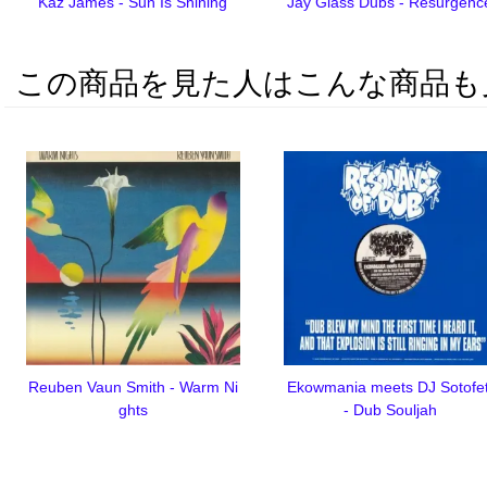
Kaz James - Sun Is Shining
Jay Glass Dubs - Resurgenc
この商品を見た人はこんな商品も
Reuben Vaun Smith - Warm Ni
Ekowmania meets DJ Sotofet
ghts
- Dub Souljah