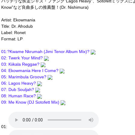
バッチリな疾走ジャズ・ファンク”Lagos Heavy”、Sotofettミッ
Know”など良曲多しの推薦盤！(Dr. Nishimura)
Artist: Ekowmania
Title: Dr. Afrodub
Label: Ronet
Format: LP
01:?Kwame Nkrumah (Jimi Tenor Album Mix)?
02: Twerk Your Mind?
03: Kiikala Reggae?
04: Ekowmania Here I Come?
05: Marimbula Groove?
06: Lagos Heavy?
07: Dub Souljah?
08: Human Race?
09: Me Know (DJ Sotofett Mix)
01: