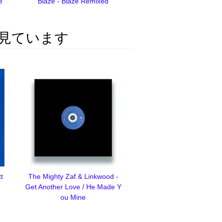
e
Blaze - Blaze Remixed
見ています
t
The Mighty Zaf & Linkwood -
Get Another Love / He Made Y
ou Mine