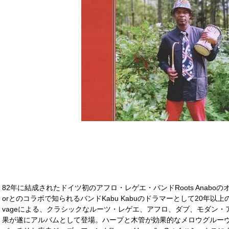
82年に結成されたドイツ初のアフロ・レゲエ・バンドRoots Anaboのオ
orとのコラボで知られるバンドKabu Kabuのドラマーとして20年以上の活
vageによる、クラシックなルーツ・レゲエ、アフロ、ダブ、モダン
果が遂にアルバムとして登場。ハープと木管が効果的なメロウグルーヴ”Mari