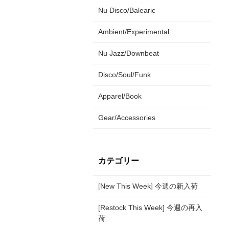
Nu Disco/Balearic
Ambient/Experimental
Nu Jazz/Downbeat
Disco/Soul/Funk
Apparel/Book
Gear/Accessories
カテゴリー
[New This Week] 今週の新入荷
[Restock This Week] 今週の再入
荷