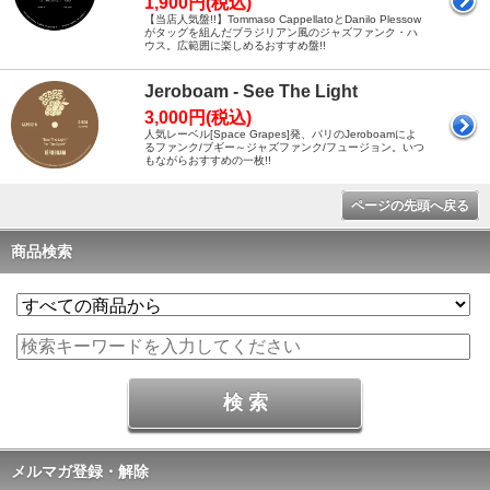
1,900円(税込)
【当店人気盤!!】Tommaso CappellatoとDanilo Plessow
がタッグを組んだブラジリアン風のジャズファンク・ハ
ウス。広範囲に楽しめるおすすめ盤!!
Jeroboam - See The Light
3,000円(税込)
人気レーベル[Space Grapes]発、パリのJeroboamによ
るファンク/ブギー～ジャズファンク/フュージョン。いつ
もながらおすすめの一枚!!
ページの先頭へ戻る
商品検索
メルマガ登録・解除