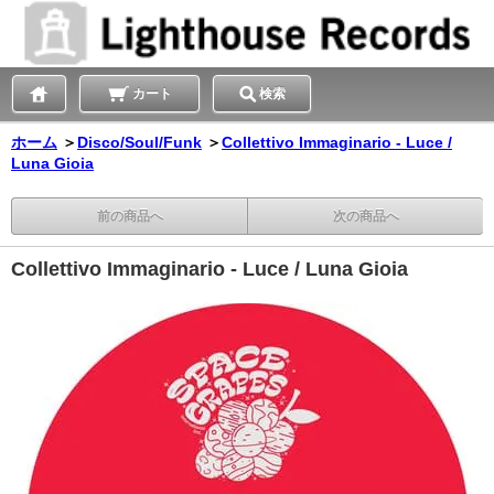
カート
検索
ホーム
＞
Disco/Soul/Funk
＞
Collettivo Immaginario - Luce /
Luna Gioia
前の商品へ
次の商品へ
Collettivo Immaginario - Luce / Luna Gioia