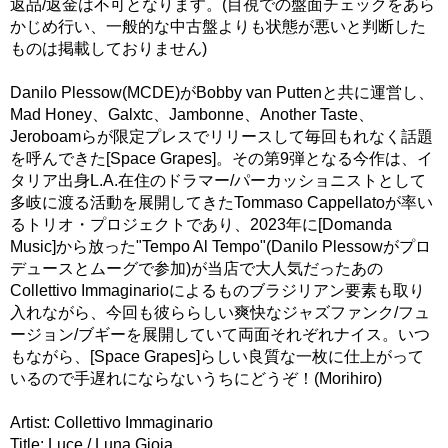
返品/返金は不可となります。(目視での盤面チェックをあら
かじめ行い、一般的な中古盤よりも状態が悪いと判断した
ものは掲載しておりません)
Danilo Plessow(MCDE)がBobby van Puttenと共に運営し、
Mad Honey、Galxtc、Jambonne、Another Taste、
Jeroboamらが限定プレスでリリースして毎回もれなく話題
を呼んできた[Space Grapes]。その第9弾となる今作は、イ
タリア出身L.A.在住のドラマー/パーカッショニストとして
多岐に渡る活動を展開してきたTommaso Cappellatoが率い
るトリオ・プロジェクトであり、2023年に[Domanda
Music]から放った"Tempo Al Tempo"(Danilo Plessowがプロ
デュースとムーグで参加)が当店で大人気だったあの
Collettivo Immaginarioによるものブラジリアン要素も取り
入れながら、今回も彼ららしい爽快なジャズファンク/フュ
ージョン/ブギーを展開していて両面それぞれナイス。いつ
もながら、[Space Grapes]らしい良質な一枚に仕上がって
いるので手遅れにならないうちにどうぞ！(Morihiro)
Artist: Collettivo Immaginario
Title: Luce / Luna Gioia