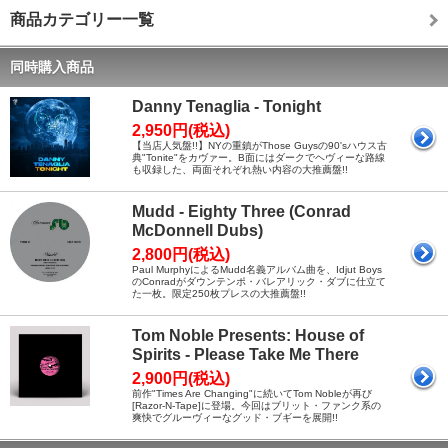
商品カテゴリー一覧
同時購入商品
Danny Tenaglia - Tonight
2,950円(税込)
【当店人気盤!!】NYの重鎮がThose Guysの90'sハウス古
典"Tonite"をカヴァー。B面にはダークでヘヴィーな路線
も収録した、両面それぞれ熱い内容の大推薦盤!!
Mudd - Eighty Three (Conrad
McDonnell Dubs)
2,800円(税込)
Paul MurphyによるMudd名義アルバム曲を、Idjut Boys
のConradがダウンテンポ・バレアリック・ダブに仕立て
た一枚。限定250枚プレスの大推薦盤!!
Tom Noble Presents: House of
Spirits - Please Take Me There
2,900円(税込)
前作"Times Are Changing"に続いてTom Nobleが再び
[Razor-N-Tape]に登場。今回はブリット・ファンク系の
爽快でグルーヴィーなグッド・ブギーを展開!!