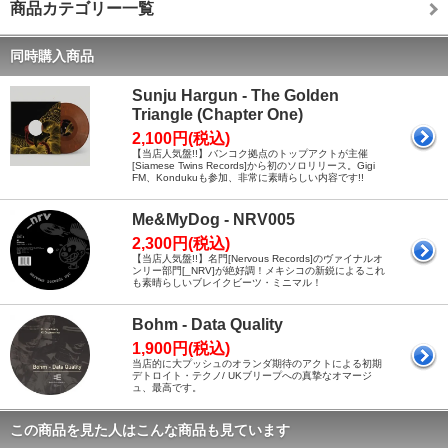
商品カテゴリー一覧
同時購入商品
Sunju Hargun - The Golden
Triangle (Chapter One)
2,100円(税込)
【当店人気盤!!】バンコク拠点のトップアクトが主催
[Siamese Twins Records]から初のソロリリース。Gigi
FM、Kondukuも参加、非常に素晴らしい内容です!!
Me&MyDog - NRV005
2,300円(税込)
【当店人気盤!!】名門[Nervous Records]のヴァイナルオ
ンリー部門[_NRV]が絶好調！メキシコの新鋭によるこれ
も素晴らしいブレイクビーツ・ミニマル！
Bohm - Data Quality
1,900円(税込)
当店的に大プッシュのオランダ期待のアクトによる初期
デトロイト・テクノ/ UKブリープへの真摯なオマージ
ュ、最高です。
この商品を見た人はこんな商品も見ています