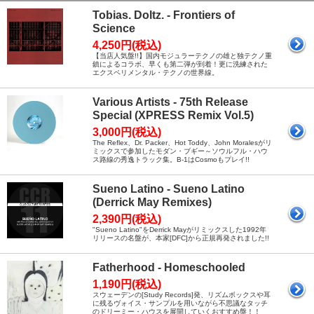
Tobias. Doltz. - Frontiers of
Science
4,250円(税込)
【当店人気盤!!】国内モジュラーテクノの雄と独テクノ重
鎮によるコラボ、早くも第二弾が到着！更に洗練された
エクスペリメンタル・テクノの世界線。
Various Artists - 75th Release
Special (XPRESS Remix Vol.5)
3,000円(税込)
The Reflex、Dr. Packer、Hot Toddy、John Moralesがリ
ミックスで参加したモダン・ブギー～ソウルフル・ハウ
ス路線の秀逸トラック集。B-1はCosmoもプレイ!!
Sueno Latino - Sueno Latino
(Derrick May Remixes)
2,390円(税込)
"Sueno Latino"をDerrick Mayがリミックスした1992年
リリースの名盤が、本家[DFC]から正規再発されました!!
Fatherhood - Homeschooled
1,190円(税込)
スウェーデンの[Study Records]発、リズムボックスや耳
に残るヴォイス・サンプルを用いながら不思議なタッチ
のドリーミー・ハウスを展開していくおすすめ盤！！