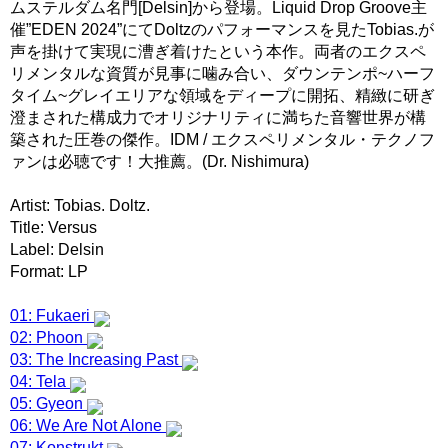
ムステルダム名門[Delsin]から登場。Liquid Drop Groove主
催”EDEN 2024”にてDoltzのパフォーマンスを見たTobias.が
声を掛けて実現に漕ぎ着けたという本作。両者のエクスペ
リメンタルな資質が見事に噛み合い、ダウンテンポ~ハーフ
タイム~グレイエリアな領域をディープに開拓、精緻に研ぎ
澄まされた構成力でオリジナリティに満ちた音響世界が構
築された圧巻の傑作。IDM / エクスペリメンタル・テクノフ
ァンは必聴です！大推薦。(Dr. Nishimura)
Artist: Tobias. Doltz.
Title: Versus
Label: Delsin
Format: LP
01: Fukaeri
02: Phoon
03: The Increasing Past
04: Tela
05: Gyeon
06: We Are Not Alone
07: Konstrukt