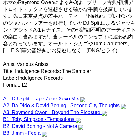
ホマのRaymond OwenによるA-3は、ブリープ古典/初期デ
トロイト・テクノを連想させる確かな手腕を披露していま
す。先日東京拠点の若手パーティー『Nektar』プレゼンツ
のジャパン・ツアーを敢行していたDJ Splitによるジャッキ
ン・アシッドA-1もナイス。その他詳細不明のアーティスト
の楽曲も含みますが、当レーベルのコンセプトに違わぬ内
容となっています。オールド・シカゴやTom Carruthers、
[L.I.E.S.]等の音好きはお見逃しなく！(DNG/ヒライ)
Artist: Various Artists
Title: Indulgence Records: The Sampler
Label: Indulgence Records
Format: 12"
A1: DJ Split - Tape Zone Xoxo Mix
A2: Ba.Dido & David Boning - Second City Thoughts
A3: Raymond Owen - Beyond The Pleasure
B1: Toby Simpson - Temptations
B2: David Boning - Not A Camera
B3: Jimm - Feela