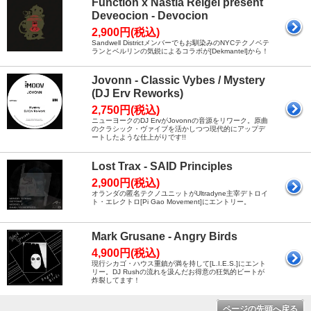
Function x Nastia Reigel present
Deveocion - Devocion
2,900円(税込)
Sandwell Districtメンバーでもお馴染みのNYCテクノベテ
ランとベルリンの気鋭によるコラボが[Dekmantel]から！
Jovonn - Classic Vybes / Mystery
(DJ Erv Reworks)
2,750円(税込)
ニューヨークのDJ ErvがJovonnの音源をリワーク。原曲
のクラシック・ヴァイブを活かしつつ現代的にアップデ
ートしたような仕上がりです!!
Lost Trax - SAID Principles
2,900円(税込)
オランダの匿名テクノユニットがUltradyne主宰デトロイ
ト・エレクトロ[Pi Gao Movement]にエントリー。
Mark Grusane - Angry Birds
4,900円(税込)
現行シカゴ・ハウス重鎮が満を持して[L.I.E.S.]にエント
リー。DJ Rushの流れを汲んだお得意の狂気的ビートが
炸裂してます！
ページの先頭へ戻る