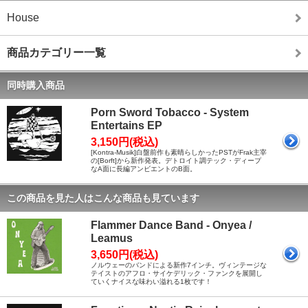
House
商品カテゴリー一覧
同時購入商品
Porn Sword Tobacco - System
Entertains EP
3,150円(税込)
[Kontra-Musik]白盤前作も素晴らしかったPSTがFrak主宰
の[Borft]から新作発表。デトロイト調テック・ディープ
なA面に長編アンビエントのB面。
この商品を見た人はこんな商品も見ています
Flammer Dance Band - Onyea /
Leamus
3,650円(税込)
ノルウェーのバンドによる新作7インチ。ヴィンテージな
テイストのアフロ・サイケデリック・ファンクを展開し
ていくナイスな味わい溢れる1枚です！