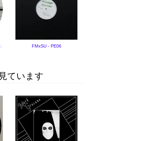
:
FMxSU - PE06
見ています