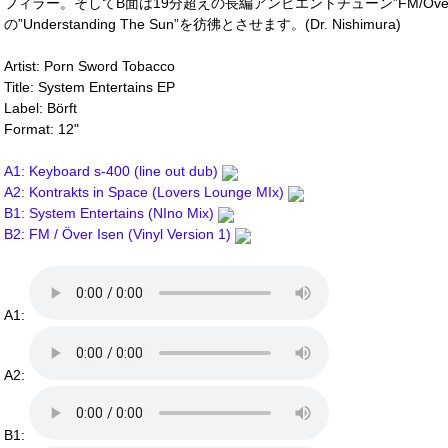
フィラー。そしてB面は19分超えの長編アンビエントチューン”FM/Over Is
の”Understanding The Sun”を彷彿とさせます。(Dr. Nishimura)
Artist: Porn Sword Tobacco
Title: System Entertains EP
Label: Börft
Format: 12"
A1: Keyboard s-400 (line out dub)
A2: Kontrakts in Space (Lovers Lounge MIx)
B1: System Entertains (NIno Mix)
B2: FM / Över Isen (Vinyl Version 1)
A1:
A2:
B1: