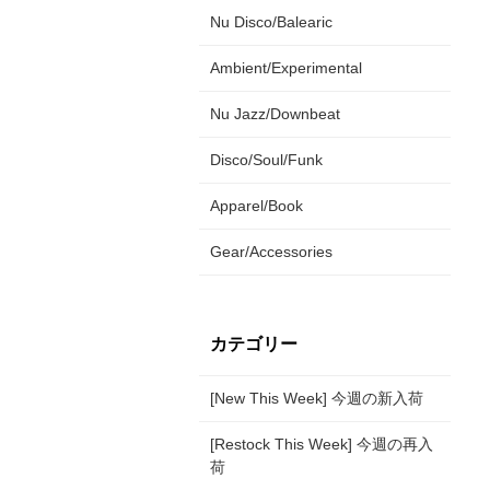
Nu Disco/Balearic
Ambient/Experimental
Nu Jazz/Downbeat
Disco/Soul/Funk
Apparel/Book
Gear/Accessories
カテゴリー
[New This Week] 今週の新入荷
[Restock This Week] 今週の再入
荷