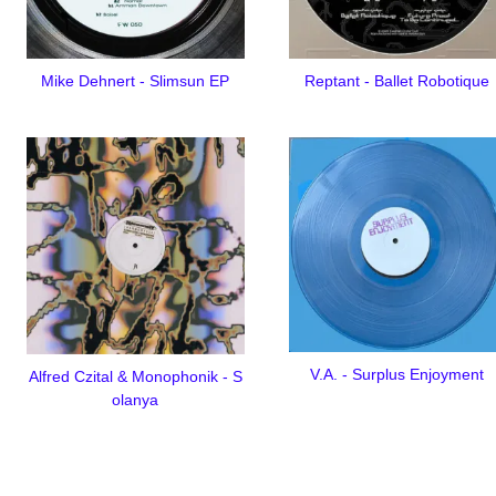
Mike Dehnert - Slimsun EP
Reptant - Ballet Robotique
V.A. - Surplus Enjoyment
Alfred Czital & Monophonik - S
olanya