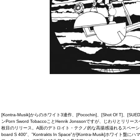
[Kontra-Musik]からのホワイト3連作、[Pocochin]、[Shot Of 
ンPorn Sword TobaccoことHenrik Jonssonですが、じわ
枚目のリリース。A面のデトロイト・テクノ的な高揚感溢れるスペーシー
board S 400”、”Kontrakts In Space”が[Kontra-Musik