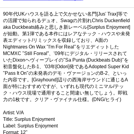
90年代UKハウスを語る上で欠かせない名門[Jus' Trax]等で
の活躍で知られるデュオ、Swagの片割れChris Duckenfield
aka Duckbeats絡みと思しき新レーベル[Surplus Enjoyment]
が始動。第1弾である本作にはレアなテック・ハウスや未発
表エディット/リミックスを収録しており、A面の
Nightmares On Wax "I'm For Real"をリエディットした
MCMXC "Still Foreal”、’09年にデジタル・リリースされて
いたDixonヘヴィープレイの"Sa Punta (Duckbeats Dub)"を
初音盤化したB-1、’03年[Odori]発であるAdopted Super Kid
"Pass It On"の未発表のデモ・ヴァージョンのB-2、といっ
た内容です。[Grayhound]辺りの西海岸サウンドに通じるA
面が特におすすめですが、いずれも現代のミニマル/テッ
ク・ハウス現場で通用すること間違い無しでしょう。即戦
力の1枚です。クリア・ヴァイナル仕様。(DNG/ヒライ)
Artist: V/A
Title: Surplus Enjoyment
Label: Surplus Enjoyment
Format: 12"