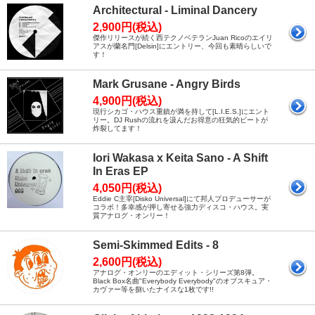
Architectural - Liminal Dancery
2,900円(税込)
傑作リリースが続く西テクノベテランJuan Ricoのエイリ
アスが蘭名門[Delsin]にエントリー、今回も素晴らしいで
す！
Mark Grusane - Angry Birds
4,900円(税込)
現行シカゴ・ハウス重鎮が満を持して[L.I.E.S.]にエント
リー。DJ Rushの流れを汲んだお得意の狂気的ビートが
炸裂してます！
Iori Wakasa x Keita Sano - A Shift
In Eras EP
4,050円(税込)
Eddie C主宰[Disko Universal]にて邦人プロデューサーが
コラボ！多幸感が押し寄せる強力ディスコ・ハウス。実
質アナログ・オンリー！
Semi-Skimmed Edits - 8
2,600円(税込)
アナログ・オンリーのエディット・シリーズ第8弾。
Black Box名曲"Everybody Everybody"のオブスキュア・
カヴァー等を捌いたナイスな1枚です!!