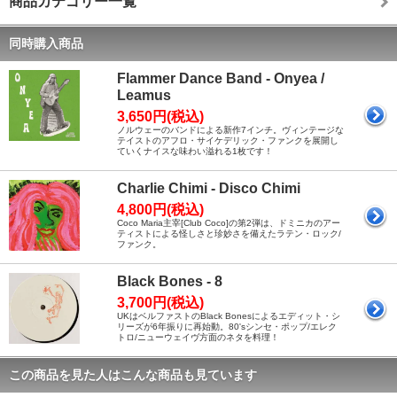
商品カテゴリー一覧
同時購入商品
Flammer Dance Band - Onyea /
Leamus
3,650円(税込)
ノルウェーのバンドによる新作7インチ。ヴィンテージな
テイストのアフロ・サイケデリック・ファンクを展開し
ていくナイスな味わい溢れる1枚です！
Charlie Chimi - Disco Chimi
4,800円(税込)
Coco Maria主宰[Club Coco]の第2弾は、ドミニカのアー
ティストによる怪しさと珍妙さを備えたラテン・ロック/
ファンク。
Black Bones - 8
3,700円(税込)
UKはベルファストのBlack Bonesによるエディット・シ
リーズが6年振りに再始動。80'sシンセ・ポップ/エレク
トロ/ニューウェイヴ方面のネタを料理！
この商品を見た人はこんな商品も見ています