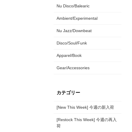
Nu Disco/Balearic
Ambient/Experimental
Nu Jazz/Downbeat
Disco/Soul/Funk
Apparel/Book
Gear/Accessories
カテゴリー
[New This Week] 今週の新入荷
[Restock This Week] 今週の再入
荷