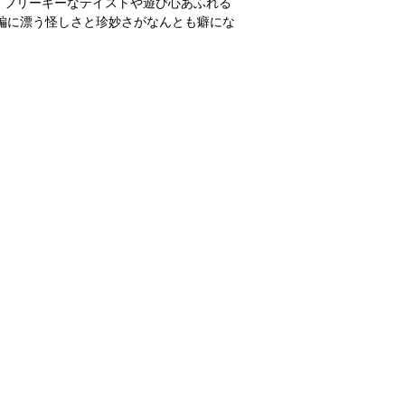
、フリーキーなテイストや遊び心あふれる
編に漂う怪しさと珍妙さがなんとも癖にな