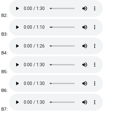
B2:
B3:
B4:
B5:
B6:
B7: