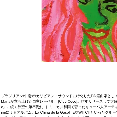
ブラジリアン/中南米/カリビアン・サウンドに特化したDJ/選曲家とし
Mariaが立ち上げた自主レーベル、[Club Coco]。昨年リリースして大好評を得た『
c』に続く待望の第2弾は、ドミニカ共和国で育ったキューバ人アーティスト、Char
imiによるアルバム。La China de la GasolinaやWITCHと