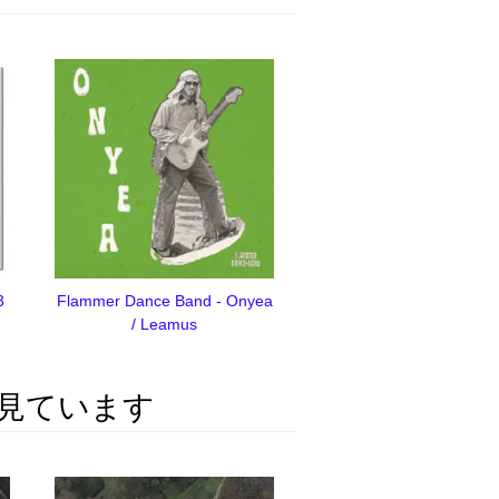
3
Flammer Dance Band - Onyea
/ Leamus
見ています