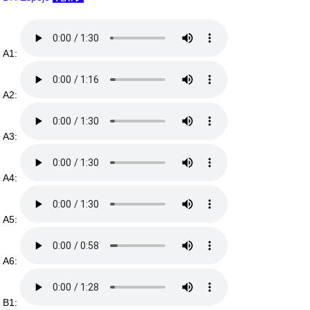
A1:
A2:
A3:
A4:
A5:
A6:
B1: