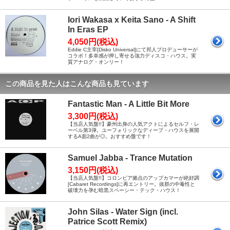
Iori Wakasa x Keita Sano - A Shift
In Eras EP
4,050円(税込)
Eddie C主宰[Disko Universal]にて邦人プロデューサーが
コラボ！多幸感が押し寄せる強力ディスコ・ハウス。実
質アナログ・オンリー！
この商品を見た人はこんな商品も見ています
Fantastic Man - A Little Bit More
3,300円(税込)
【当店人気盤!!】豪州出身の人気アクトによるセルフ・レ
ーベル第3弾。ユーフォリックなディープ・ハウスを展開
するA面2曲が◎。おすすめ盤です！
Samuel Jabba - Trance Mutation
3,150円(税込)
【当店人気盤!!】コロンビア拠点のアップカマーが絶好調
[Cabaret Recordings]に再エントリー。抜群の中毒性と
破壊力を孕む暗黒スペーシー・テック・ハウス！
John Silas - Water Sign (incl.
Patrice Scott Remix)