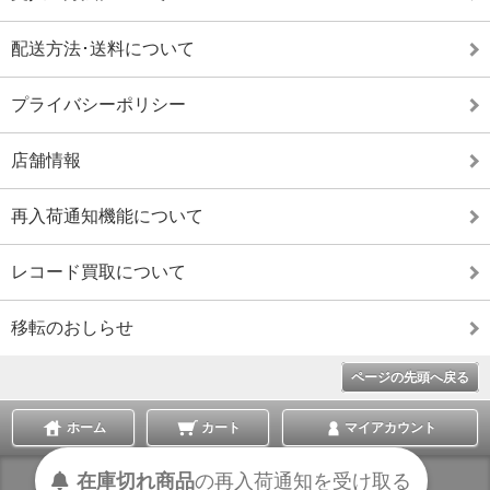
配送方法･送料について
プライバシーポリシー
店舗情報
再入荷通知機能について
レコード買取について
移転のおしらせ
ページの先頭へ戻る
ホーム
カート
マイアカウント
在庫切れ商品
の
再入荷
通知を
受け取る
表示切替 :
スマートフォン
|
PC版