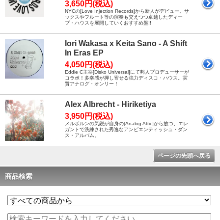
3,650円(税込)
NYCの[Love Injection Records]から新人がデビュー。サ
ックスやフルート等の演奏も交えつつ卓越したディー
プ・ハウスを展開していくおすすめ盤!!
Iori Wakasa x Keita Sano - A Shift
In Eras EP
4,050円(税込)
Eddie C主宰[Disko Universal]にて邦人プロデューサーが
コラボ！多幸感が押し寄せる強力ディスコ・ハウス。実
質アナログ・オンリー！
Alex Albrecht - Hiriketiya
3,950円(税込)
メルボルンの気鋭が自身の[Analog Attic]から放つ、エレ
ガントで洗練された秀逸なアンビエンティッシュ・ダン
ス・アルバム。
ページの先頭へ戻る
商品検索