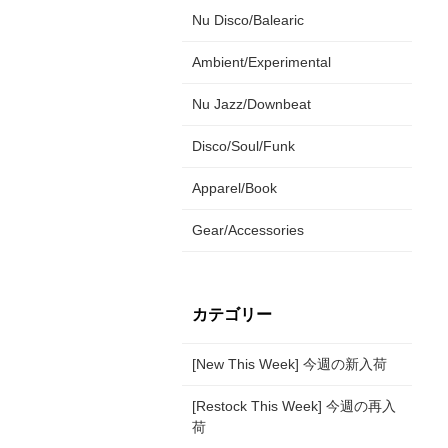
Nu Disco/Balearic
Ambient/Experimental
Nu Jazz/Downbeat
Disco/Soul/Funk
Apparel/Book
Gear/Accessories
カテゴリー
[New This Week] 今週の新入荷
[Restock This Week] 今週の再入
荷