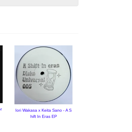
or
Iori Wakasa x Keita Sano - A S
hift In Eras EP