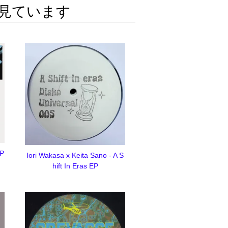
見ています
 P
Iori Wakasa x Keita Sano - A S
hift In Eras EP