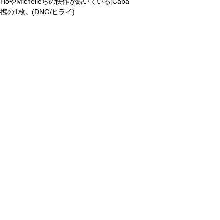
やMichelleらの快作が続いている[Caba
の1枚。(DNG/ヒライ)