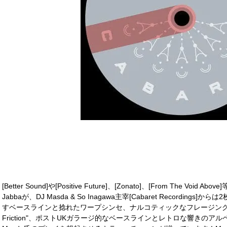
[Better Sound]や[Positive Future]、[Zonato]、[From The V
Jabbaが、DJ Masda & So Inagawa主宰[Cabaret Recordi
すベースラインと捻れたワープシンセ、ナルコティックなフレージングで現
Friction"、ポストUKガラージ的なベースラインとレトロな響きのアルペジオ