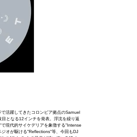
oid Above]等で活躍してきたコロンビア拠点のSamuel
ngs]からは2枚目となる12インチを発表。浮沈を繰り返
代的サイケデリアを象徴する"Intense
が駆ける"Reflections"等、今回もDJ