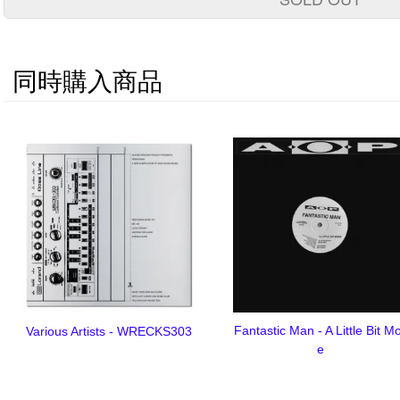
同時購入商品
Fantastic Man - A Little Bit M
Various Artists - WRECKS303
e