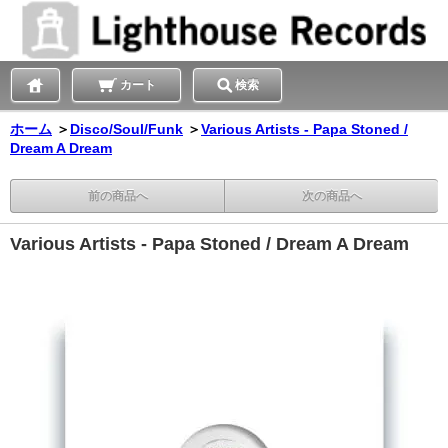
カート
検索
ホーム
＞
Disco/Soul/Funk
＞
Various Artists - Papa Stoned /
Dream A Dream
前の商品へ
次の商品へ
Various Artists - Papa Stoned / Dream A Dream