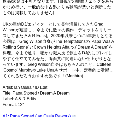
返品/返金は不可となります。(目視での盤面チェックをあら
かじめ行い、一般的な中古盤よりも状態が悪いと判断した
ものは掲載しておりません)
UKの重鎮DJ/エディターとして長年活躍してきたGreg
Wilsonが運営し、今までに数々の傑作エディットをリリー
スしてきた[A & R Edits]。2020年以来じつに5年振りとなる
今回は、Greg Wilson自身がThe Temptationsの"Papa Was A
Rolling Stone"とCrown Heights Affairの"Dream A Dream"を
料理。今まで通り、確かな職人技で原曲をDJ的にプレイし
やすく仕立ててみせた、両面共に間違いない仕上がりとな
っています。Greg Wilson自身はもちろんのこと、Colleen
'Cosmo' MurphyやLuke Unaもサポート中。定番的に活躍し
てくれるだろうおすすめ盤です！(Morihiro)
Artist: Ian Ossia / ID Edit
Title: Papa Stoned / Dream A Dream
Label: A & R Edits
Format: 12"
A1: Papa Stoned (Ian Ossia Rework)