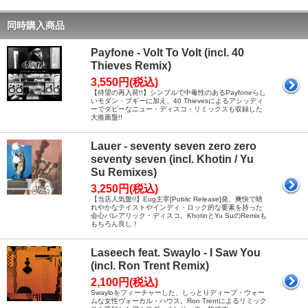
同時購入商品
Payfone - Volt To Volt (incl. 40
Thieves Remix)
3,550円(税込)
【待望の再入荷!!】シンプルで中毒性のあるPayfoneらし
いモダン・ブギーに加え、40 Thievesによるアシッディ
ーでダビーなニュー・ディスコ・リミックスも収録した
大推薦盤!!
Lauer - seventy seven zero zero
seventy seven (incl. Khotin / Yu
Su Remixes)
3,250円(税込)
【当店人気盤!!】Eug主宰[Public Release]発、爽快で晴
れやかなテイストやインディ・ロック的な要素を持った
会心バレアリック・ディスコ。KhotinとYu SuのRemixも
もちろん良し！
Laseech feat. Swaylo - I Saw You
(incl. Ron Trent Remix)
2,100円(税込)
Swayloをフィーチャーした、しっとりディープ・ウォー
ムな女性ヴォーカル・ハウス。Ron Trentによるリミック