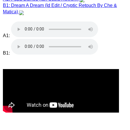
B1: Dream A Dream (Id Edit / Cryptic Retouch By Che &
Matica)
A1:
B1: