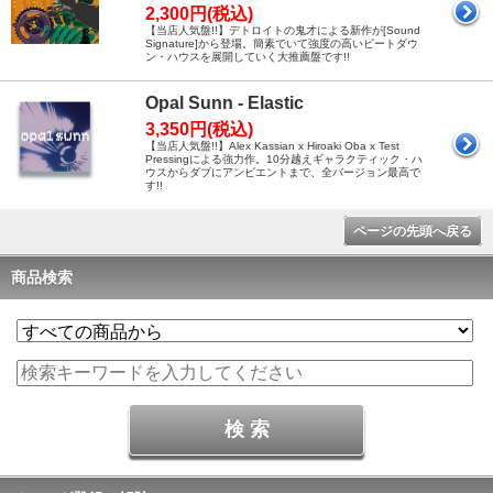
2,300円(税込)
【当店人気盤!!】デトロイトの鬼才による新作が[Sound
Signature]から登場。簡素でいて強度の高いビートダウ
ン・ハウスを展開していく大推薦盤です!!
Opal Sunn - Elastic
3,350円(税込)
【当店人気盤!!】Alex Kassian x Hiroaki Oba x Test
Pressingによる強力作。10分越えギャラクティック・ハ
ウスからダブにアンビエントまで、全バージョン最高で
す!!
ページの先頭へ戻る
商品検索