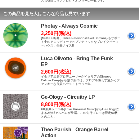
スも収録したアナログ・オンリーの一枚です。
この商品を見た人はこんな商品も見ています
Photay - Always Cosmic
3,250円(税込)
[Multi Culti]発、Gilles PetersonやAxel Bomanらもサポー
ト中のアシッディーでヒプノティックなブレイクビーツ
～ハウス。全曲ナイス!!
Luca Olivotto - Bring The Funk
EP
2,600円(税込)
イタリア出身プロデューサーがイタリアの[Groove
Culture Deep]から放つ新作は、フロアを賑わす温かくフ
ァンキーな良質ハウス・トラック集。
Ge-Ology - Circuitry LP
8,800円(税込)
UK新興レーベル[Love Universal Music]からGe-Ologyに
よる2枚組アルバムが登場。この先行プロモは限定50枚
とのこと。
Theo Parrish - Orange Barrel
Action