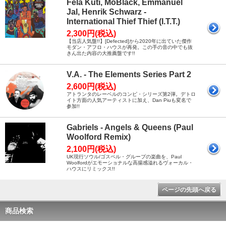
Fela Kuti, MoBlack, Emmanuel
Jal, Henrik Schwarz -
International Thief Thief (I.T.T.)
2,300円(税込)
【当店人気盤!!】[Defected]から2020年に出ていた傑作
モダン・アフロ・ハウスが再発。この手の音の中でも抜
きん出た内容の大推薦盤です!!
V.A. - The Elements Series Part 2
2,600円(税込)
アトランタのレーベルのコンピ・シリーズ第2弾。デトロ
イト方面の人気アーティストに加え、Dan Piuも変名で
参加!!
Gabriels - Angels & Queens (Paul
Woolford Remix)
2,100円(税込)
UK現行ソウル/ゴスペル・グループの楽曲を、Paul
Woolfordがエモーショナルな高揚感溢れるヴォーカル・
ハウスにリミックス!!
ページの先頭へ戻る
商品検索