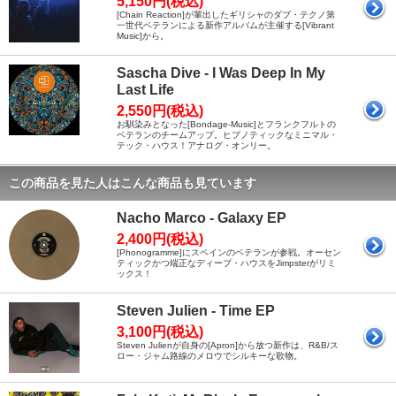
5,150円(税込)
[Chain Reaction]が輩出したギリシャのダブ・テクノ第
一世代ベテランによる新作アルバムが主催する[Vibrant
Music]から。
Sascha Dive - I Was Deep In My
Last Life
2,550円(税込)
お馴染みとなった[Bondage-Music]とフランクフルトの
ベテランのチームアップ。ヒプノティックなミニマル・
テック・ハウス！アナログ・オンリー。
この商品を見た人はこんな商品も見ています
Nacho Marco - Galaxy EP
2,400円(税込)
[Phonogramme]にスペインのベテランが参戦。オーセン
ティックかつ端正なディープ・ハウスをJimpsterがリミ
ックス！
Steven Julien - Time EP
3,100円(税込)
Steven Julienが自身の[Apron]から放つ新作は、R&B/ス
ロー・ジャム路線のメロウでシルキーな歌物。