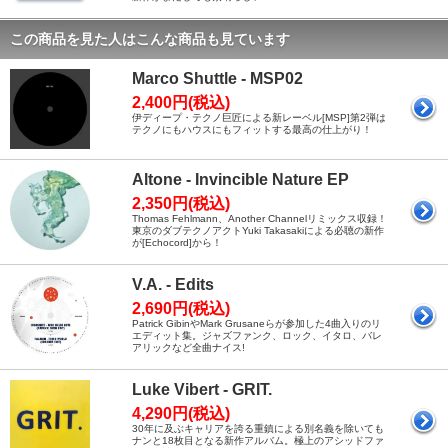
この商品を見た人はこんな商品も見ています
Marco Shuttle - MSP02
2,400円(税込)
伊ディープ・テクノ巨匠による新レーベル[MSP]第2弾は
テクノにもハウスにもフィットする最高の仕上がり！
Altone - Invincible Nature EP
2,350円(税込)
Thomas Fehlmann、Another Channelリミックス収録！
東京のダブテクノアクトYuki Takasakiによる必聴の新作
が[Echocord]から！
V.A. - Edits
2,690円(税込)
Patrick GibinやMark Grusaneらが参加した4曲入りのリ
エディット集。ジャズファンク、ロック、イタロ、バレ
アリックなど全曲ナイス!
Luke Vibert - GRIT.
4,290円(税込)
30年に及ぶキャリアを誇る重鎮による別名義を除いても
ナンと18枚目となる新作アルバム。極上のアシッドファ