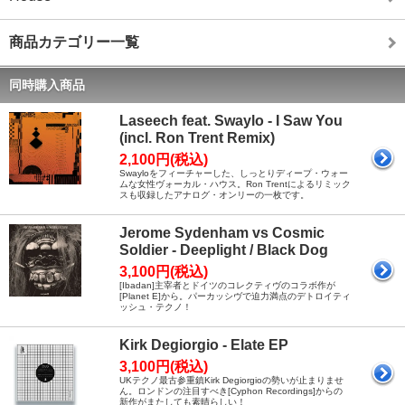
商品カテゴリー一覧
同時購入商品
Laseech feat. Swaylo - I Saw You
(incl. Ron Trent Remix)
2,100円(税込)
Swayloをフィーチャーした、しっとりディープ・ウォー
ムな女性ヴォーカル・ハウス。Ron Trentによるリミック
スも収録したアナログ・オンリーの一枚です。
Jerome Sydenham vs Cosmic
Soldier - Deeplight / Black Dog
3,100円(税込)
[Ibadan]主宰者とドイツのコレクティヴのコラボ作が
[Planet E]から。パーカッシヴで迫力満点のデトロイティ
ッシュ・テクノ！
Kirk Degiorgio - Elate EP
3,100円(税込)
UKテクノ最古参重鎮Kirk Degiorgioの勢いが止まりませ
ん。ロンドンの注目すべき[Cyphon Recordings]からの
新作がまたしても素晴らしい！