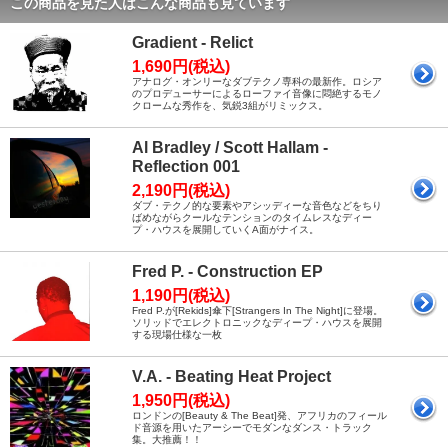
この商品を見た人はこんな商品も見ています
Gradient - Relict
1,690円(税込)
アナログ・オンリーなダブテクノ専科の最新作。ロシア
のプロデューサーによるローファイ音像に悶絶するモノ
クロームな秀作を、気鋭3組がリミックス。
Al Bradley / Scott Hallam -
Reflection 001
2,190円(税込)
ダブ・テクノ的な要素やアシッディーな音色などをちり
ばめながらクールなテンションのタイムレスなディー
プ・ハウスを展開していくA面がナイス。
Fred P. - Construction EP
1,190円(税込)
Fred P.が[Rekids]傘下[Strangers In The Night]に登場。
ソリッドでエレクトロニックなディープ・ハウスを展開
する現場仕様な一枚
V.A. - Beating Heat Project
1,950円(税込)
ロンドンの[Beauty & The Beat]発、アフリカのフィール
ド音源を用いたアーシーでモダンなダンス・トラック
集。大推薦！！