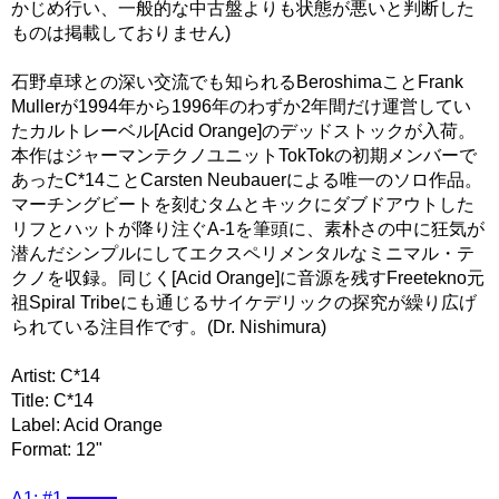
かじめ行い、一般的な中古盤よりも状態が悪いと判断した
ものは掲載しておりません)
石野卓球との深い交流でも知られるBeroshimaことFrank
Mullerが1994年から1996年のわずか2年間だけ運営してい
たカルトレーベル[Acid Orange]のデッドストックが入荷。
本作はジャーマンテクノユニットTokTokの初期メンバーで
あったC*14ことCarsten Neubauerによる唯一のソロ作品。
マーチングビートを刻むタムとキックにダブドアウトした
リフとハットが降り注ぐA-1を筆頭に、素朴さの中に狂気が
潜んだシンプルにしてエクスペリメンタルなミニマル・テ
クノを収録。同じく[Acid Orange]に音源を残すFreetekno元
祖Spiral Tribeにも通じるサイケデリックの探究が繰り広げ
られている注目作です。(Dr. Nishimura)
Artist: C*14
Title: C*14
Label: Acid Orange
Format: 12"
A1: #1