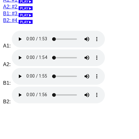
A2: #2
B1: #3
B2: #4
A1:
A2:
B1:
B2: