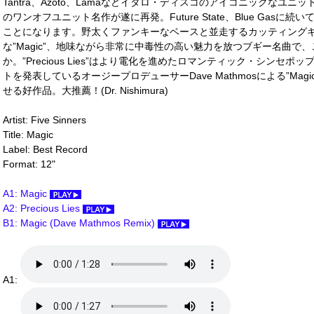
Tantra、Azoto、Lamaなどイタロ・ディスコのアイコニックなユニットの数
のワンオフユニット名作が遂に再発。Future State、Blue Gasに続
ことになります。野太くファンキーなベースと並走するカッティング
な”Magic”、地味ながら非常に中毒性の高い魅力を放つブギー名曲で
か。”Precious Lies”はより電化を進めたロマンティック・シンセポップ佳曲。
トを発表しているオージープロデューサーDave Mathmosによる”Ma
せる好作品。大推薦！(Dr. Nishimura)
Artist: Five Sinners
Title: Magic
Label: Best Record
Format: 12"
A1: Magic
A2: Precious Lies
B1: Magic (Dave Mathmos Remix)
A1: