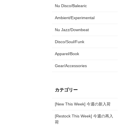
Nu Disco/Balearic
Ambient/Experimental
Nu Jazz/Downbeat
Disco/Soul/Funk
Apparel/Book
Gear/Accessories
カテゴリー
[New This Week] 今週の新入荷
[Restock This Week] 今週の再入
荷