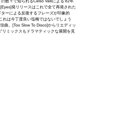
々で知られるCelso Valliによる’82年
いて[Eyes]発リリースはこれで全て再発された
ギターによる反復するフレーズが印象的
、これは今丁度良い塩梅ではないでしょう
[Too Slow To Disco]からリエディッ
gic”リミックスもドラマティックな展開を見