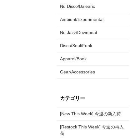
Nu Disco/Balearic
Ambient/Experimental
Nu Jazz/Downbeat
Disco/Soul/Funk
Apparel/Book
Gear/Accessories
カテゴリー
[New This Week] 今週の新入荷
[Restock This Week] 今週の再入
荷