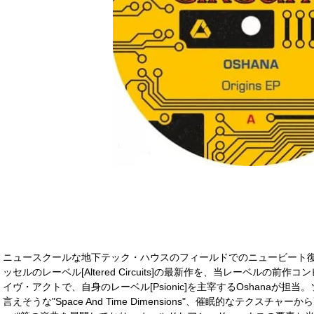
ニュースクールな地下テック・ハウスのフィールドでのニュービート
ッセルのレーベル[Altered Circuits]の最新作を、当レーベルの前
イヴ・アクトで、自身のレーベル[Psionic]を主宰するOshanaが
言えそうな"Space And Time Dimensions"、催眠的なテクスチャーから