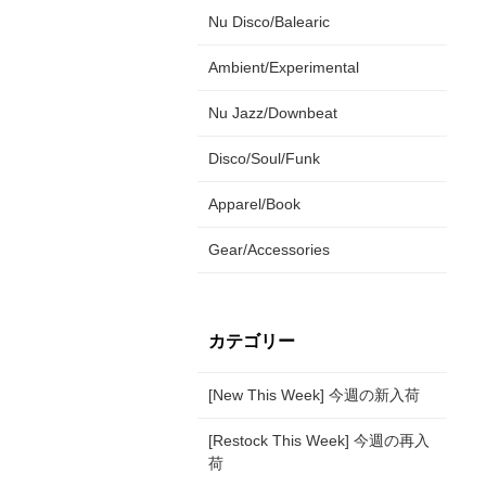
Nu Disco/Balearic
Ambient/Experimental
Nu Jazz/Downbeat
Disco/Soul/Funk
Apparel/Book
Gear/Accessories
カテゴリー
[New This Week] 今週の新入荷
[Restock This Week] 今週の再入
荷