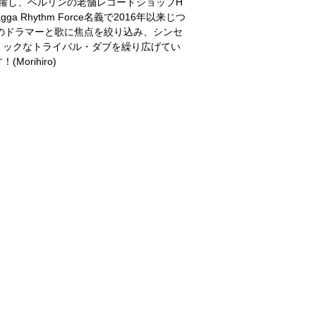
 Soundで活躍し、ベルリンの老舗レコードショップH
dagga Rhythm Force名義で2016年以来じつ
人のドラマーと歌に焦点を絞り込み、シンセ
ミックなトライバル・ダブを繰り広げてい
rihiro)