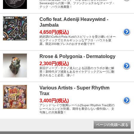
Services]からの第一弾。ファンクショナルなディープ・
テック・ハウス推薦盤！
Coflo feat. Adeniji Heavywind -
Jambala
4,650円(税込)
絶好調のCofloがFela Kutiのスピリットを受け継いだオー
センティックでエネルギッシュなアフロ・ハウスを披
露。限定200枚プレスのおすすめ盤です!!
Rrose & Polygonia - Dermatology
2,300円(税込)
新旧ディープ・テクノ達人による話題のコラボが遂に解
禁！新時代ダブ感覚もあるサイケデリックグルーヴに翻
弄されること必至。凄い！
Various Artists - Super Rhythm
Trax
3,400円(税込)
アシッド~レイヴ復興レーベル[Super Rhythm Trax]初の
レーベルコンピが到着。期待を裏切らない傑作揃い、文
句無しの大推薦盤！
ページの先頭へ戻る