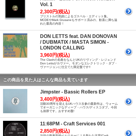
Vol. 1
2,300円(税込)
ブリストルの気鋭によるゴスペル・エディット集。
MCDEやMark Grusaneもサポート済みの、歓喜に満ち溢
れた最高の内容！
DON LETTS feat. DAN DONOVAN
/ DUBMATIX / MASTA SIMON -
LONDON CALLING
3,960円(税込)
The Clashの名曲をなんとUKのリヴィング・レジェンド
Don Lettsがカヴァー。モダンなエレクトリック・ダブ・
ヴァージョンに仕立てた限定盤です!!
この商品を見た人はこんな商品も見ています
Jimpster - Bassic Rollers EP
3,400円(税込)
活動30周年を迎えるUKハウス古参の最新作は、ウォーム
でオーガニックなディープ・ハウス/ディスコダブ。今回
も抜群です。おすすめ盤!
11:68PM - Craft Services 001
2,850円(税込)
注目の新進気鋭ベルリナーによる新たな主宰[Craft