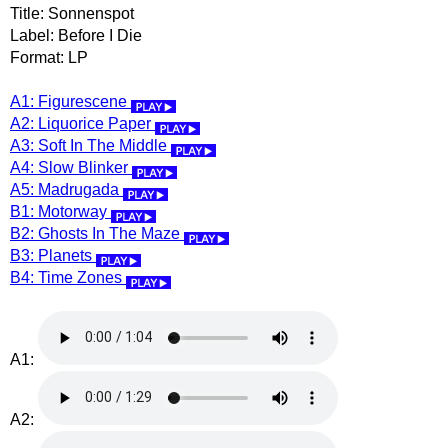
Title: Sonnenspot
Label: Before I Die
Format: LP
A1: Figurescene
A2: Liquorice Paper
A3: Soft In The Middle
A4: Slow Blinker
A5: Madrugada
B1: Motorway
B2: Ghosts In The Maze
B3: Planets
B4: Time Zones
A1:
A2: