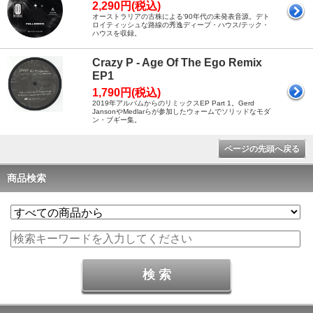
2,290円(税込)
オーストラリアの古株による'90年代の未発表音源。デト
ロイティッシュな路線の秀逸ディープ・ハウス/テック・
ハウスを収録。
Crazy P - Age Of The Ego Remix
EP1
1,790円(税込)
2019年アルバムからのリミックスEP Part 1。Gerd
JansonやMedlarらが参加したウォームでソリッドなモダ
ン・ブギー集。
ページの先頭へ戻る
商品検索