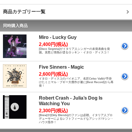
商品カテゴリー一覧
同時購入商品
Miro - Lucky Guy
2,400円(税込)
[Disco Segreta]がイタリア人シンガーの未発表曲を発
掘。哀愁と情熱が迸るロッキン・イタロ・ディスコ！
Five Sinners - Magic
2,600円(税込)
イタロ・ディスコのパイオニア、名匠Celso Valliが手掛
けたミニマル・ブギー大傑作が遂に[Best Record]から再
発！
Robert Crash - Julia’s Dog Is
Watching You
2,300円(税込)
[Brew]や[Dirty Blends]のファンは必聴。イタリア人プロ
デューサーによるレフトフィールドなアシッド/マシン・
ハウス怪作！