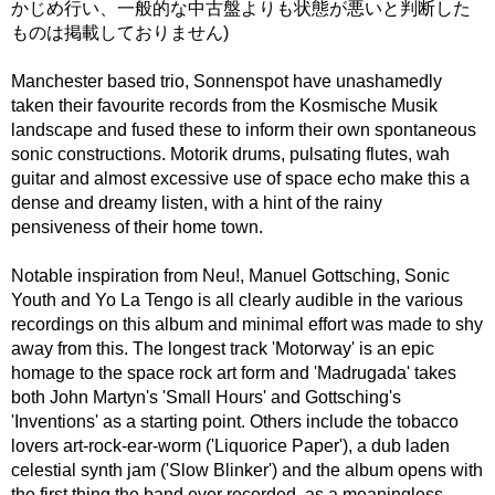
かじめ行い、一般的な中古盤よりも状態が悪いと判断した
ものは掲載しておりません)
Manchester based trio, Sonnenspot have unashamedly
taken their favourite records from the Kosmische Musik
landscape and fused these to inform their own spontaneous
sonic constructions. Motorik drums, pulsating flutes, wah
guitar and almost excessive use of space echo make this a
dense and dreamy listen, with a hint of the rainy
pensiveness of their home town.
Notable inspiration from Neu!, Manuel Gottsching, Sonic
Youth and Yo La Tengo is all clearly audible in the various
recordings on this album and minimal effort was made to shy
away from this. The longest track 'Motorway' is an epic
homage to the space rock art form and 'Madrugada' takes
both John Martyn's 'Small Hours' and Gottsching's
'Inventions' as a starting point. Others include the tobacco
lovers art-rock-ear-worm ('Liquorice Paper'), a dub laden
celestial synth jam ('Slow Blinker') and the album opens with
the first thing the band ever recorded, as a meaningless