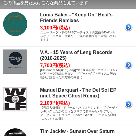
この商品を見た人はこんな商品も見ています
Louis Baker - "Keep On" Best's
Friends Remixes
3,100円(税込)
ニュージーランドのR&Bアーティストの楽曲をDelfonic
らがリミックス。色気たっぷりの歌物ブギーが揃ってい
ます！
V.A. - 15 Years of Leng Records
(2010-2025)
7,700円(税込)
[Claremont 56]傘下[Leng]の15周年記念。コズミック/バ
レアリック路線のモダン・ブギーやダブ・ディスコ等の
新録が詰まった大充実の内容に!!
Manuel Darquart - The Del Sol EP
(incl. Space Ghost Remix)
2,100円(税込)
【当店人気盤!!】ドリーム・ハウスとシンセ・ブギーがド
ッキングしたかのようなクリアで鮮やかなバレアリッ
ク・ダンス・トラック。Space Ghostリミックスも収録
したおすすめ盤!!
Tim Jackiw - Sunset Over Saturn