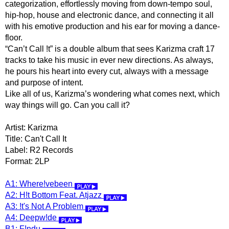
categorization, effortlessly moving from down-tempo soul,
hip-hop, house and electronic dance, and connecting it all
with his emotive production and his ear for moving a dance-
floor.
“Can’t Call !t” is a double album that sees Karizma craft 17
tracks to take his music in ever new directions. As always,
he pours his heart into every cut, always with a message
and purpose of intent.
Like all of us, Karizma’s wondering what comes next, which
way things will go. Can you call it?
Artist: Karizma
Title: Can't Call It
Label: R2 Records
Format: 2LP
A1: Where!vebeen
A2: H!t Bottom Feat. Atjazz
A3: !t's Not A Problem
A4: Deepw!de
B1: F!ndu