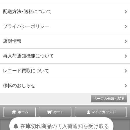
配送方法･送料について
プライバシーポリシー
店舗情報
再入荷通知機能について
レコード買取について
移転のおしらせ
ページの先頭へ戻る
ホーム
カート
マイアカウント
在庫切れ商品
の
再入荷
通知を
受け取る
表示切替 :
スマートフォン
|
PC版