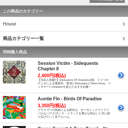
この商品のカテゴリー
House
商品カテゴリー一覧
同時購入商品
Session Victim - Sidequests
Chapter II
2,400円(税込)
【当店人気盤!!】[Delusions Of Grandeur]発、ドイツの
デュオによる最新作。客演にNebraskaとViken Arma、リ
ミキサーにJimpsterを迎えたおすすめ盤！
Auntie Flo - Birds Of Paradise
3,350円(税込)
グラスゴーの気鋭による新作は、オーガニックでトライ
バルなハウス/ダンス・トラックを豊かな味わいと共に繰
り広げていく良アルバム。