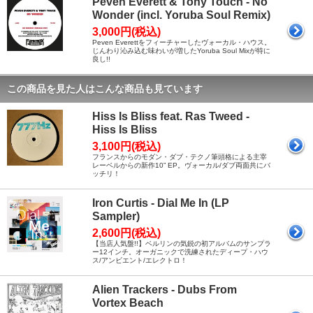
Peven Everett & Tony Touch - No
Wonder (incl. Yoruba Soul Remix)
3,000円(税込)
Peven Everettをフィーチャーしたヴォーカル・ハウス。
じんわり沁み込む味わいが増したYoruba Soul Mixが特に
良し!!
この商品を見た人はこんな商品も見ています
Hiss Is Bliss feat. Ras Tweed -
Hiss Is Bliss
3,100円(税込)
フランスからのモダン・ダブ・テクノ筆頭格による主宰
レーベルからの新作10” EP。ヴォーカル/ダブ両面共にバ
ッチリ！
Iron Curtis - Dial Me In (LP
Sampler)
2,600円(税込)
【当店人気盤!!】ベルリンの気鋭の初アルバムのサンプラ
ー12インチ。オーガニックで洗練されたディープ・ハウ
ス/アンビエント/エレクトロ！
Alien Trackers - Dubs From
Vortex Beach