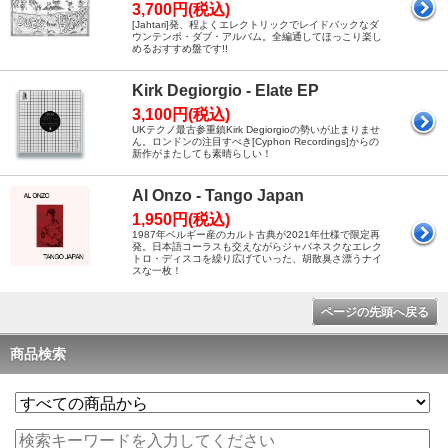
3,700円(税込)
[Jahtari]発、程よくエレクトリックでレイドバックなダ
ウンテンポ・ダブ・アルバム。全編通してほっこり楽し
めるおすすめ盤です!!
Kirk Degiorgio - Elate EP
3,100円(税込)
UKテクノ最古参重鎮Kirk Degiorgioの勢いが止まりませ
ん。ロンドンの注目すべき[Cyphon Recordings]からの
新作がまたしても素晴らしい！
Al Onzo - Tango Japan
1,950円(税込)
1987年ベルギー産のカルト古典が2021年仕様で限定再
発。日本語コーラスも交えながらジャパネスクなエレク
トロ・ディスコを繰り広げていった、胡散臭さ漂うナイ
スな一枚！
ページの先頭へ戻る
商品検索