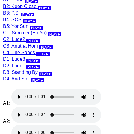
B2: Keep Close
B3: P.S.
B4: SOS
B5: Yor Sun
C1: Summer (Eh Yo)
C2: Lude2
C3: Anutha Horn
C4: The Sands
D1: Lude3
D2: Lude1
D3: Stand!ng By
D4: And So..
A1:
A2: