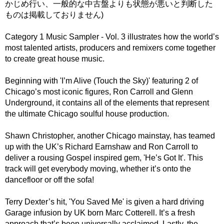
かじめ行い、一般的な中古盤よりも状態が悪いと判断した
ものは掲載しておりません)
Category 1 Music Sampler - Vol. 3 illustrates how the world’s
most talented artists, producers and remixers come together
to create great house music.
Beginning with 'I’m Alive (Touch the Sky)' featuring 2 of
Chicago’s most iconic figures, Ron Carroll and Glenn
Underground, it contains all of the elements that represent
the ultimate Chicago soulful house production.
Shawn Christopher, another Chicago mainstay, has teamed
up with the UK’s Richard Earnshaw and Ron Carroll to
deliver a rousing Gospel inspired gem, 'He’s Got It'. This
track will get everybody moving, whether it’s onto the
dancefloor or off the sofa!
Terry Dexter’s hit, 'You Saved Me' is given a hard driving
Garage infusion by UK born Marc Cotterell. It’s a fresh
approach that’s been universally acclaimed. Lastly, the