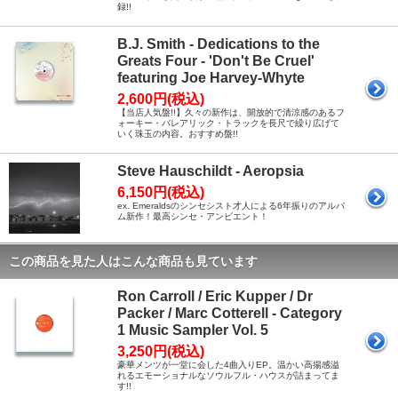
録!!
B.J. Smith - Dedications to the
Greats Four - 'Don't Be Cruel'
featuring Joe Harvey-Whyte
2,600円(税込)
【当店人気盤!!】久々の新作は、開放的で清涼感のあるフ
ォーキー・バレアリック・トラックを長尺で繰り広げて
いく珠玉の内容。おすすめ盤!!
Steve Hauschildt - Aeropsia
6,150円(税込)
ex. Emeraldsのシンセシスト才人による6年振りのアルバ
ム新作！最高シンセ・アンビエント！
この商品を見た人はこんな商品も見ています
Ron Carroll / Eric Kupper / Dr
Packer / Marc Cotterell - Category
1 Music Sampler Vol. 5
3,250円(税込)
豪華メンツが一堂に会した4曲入りEP。温かい高揚感溢
れるエモーショナルなソウルフル・ハウスが詰まってま
す!!