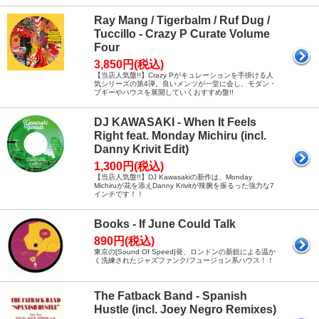
Ray Mang / Tigerbalm / Ruf Dug /
Tuccillo - Crazy P Curate Volume
Four
3,850円(税込)
【当店人気盤!!】Crazy Pがキュレーションを手掛ける人
気シリーズの第4弾。良いメンツが一堂に会し、モダン・
ブギーやハウスを展開していくおすすめ盤!!
DJ KAWASAKI - When It Feels
Right feat. Monday Michiru (incl.
Danny Krivit Edit)
1,300円(税込)
【当店人気盤!!】DJ Kawasakiの新作は、Monday
Michiruが花を添えDanny Krivitが辣腕を振るった強力な7
インチです！！
Books - If June Could Talk
890円(税込)
東京の[Sound Of Speed]発、ロンドンの新鋭による温か
く洗練されたジャズファンク/フュージョン系ハウス！！
The Fatback Band - Spanish
Hustle (incl. Joey Negro Remixes)