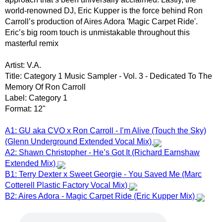
world-renowned DJ, Eric Kupper is the force behind Ron
Carroll’s production of Aires Adora 'Magic Carpet Ride'.
Eric’s big room touch is unmistakable throughout this
masterful remix
Artist: V.A.
Title: Category 1 Music Sampler - Vol. 3 - Dedicated To The
Memory Of Ron Carroll
Label: Category 1
Format: 12"
A1: GU aka CVO x Ron Carroll - I’m Alive (Touch the Sky)
(Glenn Underground Extended Vocal Mix)
A2: Shawn Christopher - He’s Got It (Richard Earnshaw
Extended Mix)
B1: Terry Dexter x Sweet Georgie - You Saved Me (Marc
Cotterell Plastic Factory Vocal Mix)
B2: Aires Adora - Magic Carpet Ride (Eric Kupper Mix)