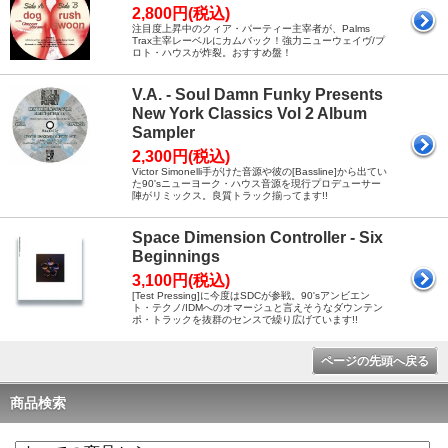
2,800円(税込)
注目度上昇中のクィア・パーティー主宰者が、Palms
Trax主宰レーベルにカムバック！強力ニューウェイヴ/プ
ロト・ハウスが炸裂。おすすめ盤！
V.A. - Soul Damn Funky Presents
New York Classics Vol 2 Album
Sampler
2,300円(税込)
Victor Simonelli手がけた音源や彼の[Bassline]から出てい
た90'sニューヨーク・ハウス音源を現行プロデューサー
陣がリミックス。良質トラック揃ってます!!
Space Dimension Controller - Six
Beginnings
3,100円(税込)
[Test Pressing]に今度はSDCが参戦。90'sアンビエン
ト・テクノ/IDMへのオマージュと言えそうなダウンテン
ポ・トラックを抜群のセンスで繰り広げています!!
ページの先頭へ戻る
商品検索