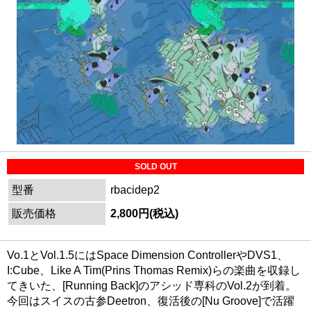
SOLD OUT
型番
rbacidep2
販売価格
2,800円(税込)
Vo.1とVol.1.5にはSpace Dimension ControllerやDVS1、
I:Cube、Like A Tim(Prins Thomas Remix)らの楽曲を収録し
てきいた、[Running Back]のアシッド専科のVol.2が到着。
今回はスイスの古参Deetron、復活後の[Nu Groove]で活躍