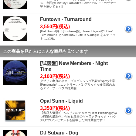
ス。今回はChic"My Forbidden Lover"のレア・カヴァー
等を捌いてます!!
Funtown - Turnaround
3,550円(税込)
[Hot Biscuit]傘下[Funtown]発、Isaac Hayesの"I Can't
Turn Around"とKikrokosの"Life Is A Jungle"をエディッ
トした1枚。
この商品を見た人はこんな商品も見ています
[試聴盤] New Members - Night
Time
2,100円(税込)
ダブリン出身のネオ・プログレッシヴ気鋭がSpray主宰
[Punctuality]にエントリー。バレアリックな多幸感のあ
るディープ・ハウス推薦盤！
Opal Sunn - Liquid
3,350円(税込)
【当店人気盤!!】ベルリンのデュオと[Test Pressing]が放
つ待望の最新作。今回も最高のギャラクティック・ハウ
ス/ダブ/アンビエントを搭載した大推薦盤です！
DJ Subaru - Dog