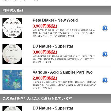
同時購入商品
Pete Blaker - New World
3,900円(税込)
DJ HarveyやHuneeらも虜にしてきたPete Blakerによる
新作は、程よくルーピーなエレクトリック・ディスコと
熱いロッキン・ディスコ路線を展開!!
DJ Nature - Superstar
3,800円(税込)
DJ Natureが[Hot Biscuit]から新作エディット集をリリー
ス。今回はChic"My Forbidden Lover"のレア・カヴァー
等を捌いてます!!
Various - Acid Sampler Part Two
2,800円(税込)
[Running Back]発のシリーズ最新作。Deetron、Mathew
Jonson & The Mole、Stefan Braatz & Steve Bugらのア
シッド・ハウス！
この商品を見た人はこんな商品も見ています
DJ Nature - Superstar