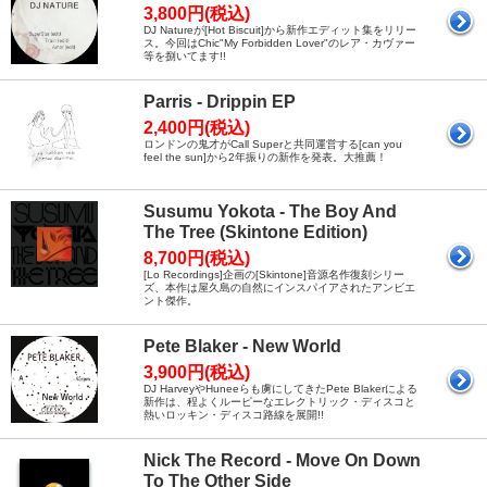
3,800円(税込)
DJ Natureが[Hot Biscuit]から新作エディット集をリリー
ス。今回はChic"My Forbidden Lover"のレア・カヴァー
等を捌いてます!!
Parris - Drippin EP
2,400円(税込)
ロンドンの鬼才がCall Superと共同運営する[can you
feel the sun]から2年振りの新作を発表。大推薦！
Susumu Yokota - The Boy And
The Tree (Skintone Edition)
8,700円(税込)
[Lo Recordings]企画の[Skintone]音源名作復刻シリー
ズ、本作は屋久島の自然にインスパイアされたアンビエ
ント傑作。
Pete Blaker - New World
3,900円(税込)
DJ HarveyやHuneeらも虜にしてきたPete Blakerによる
新作は、程よくルーピーなエレクトリック・ディスコと
熱いロッキン・ディスコ路線を展開!!
Nick The Record - Move On Down
To The Other Side